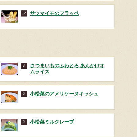
サツマイモのフラッペ
12
さつまいものふわとろ あんかけオ
3
ムライス
⼩松菜のアメリケーヌキッシュ
6
⼩松菜ミルクレープ
9