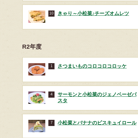
きゃり～小松菜♪チーズオムレツ
10
R2年度
さつまいものコロコロコロッケ
1
サーモンと⼩松菜のジェノベーゼパ
4
スタ
⼩松菜とバナナのビスキュイロール
7