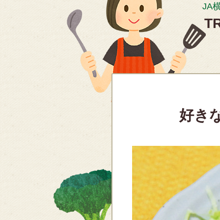
JA
T
好き