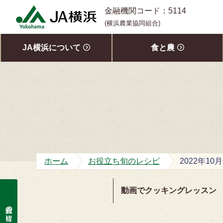
S
金融機関コード：5114
k
(横浜農業協同組合)
i
p
JA横浜について
食と農
t
o
c
o
n
t
e
n
t
ホーム
お役立ち旬のレシピ
動画でクッキングレッスン
組合員の皆様