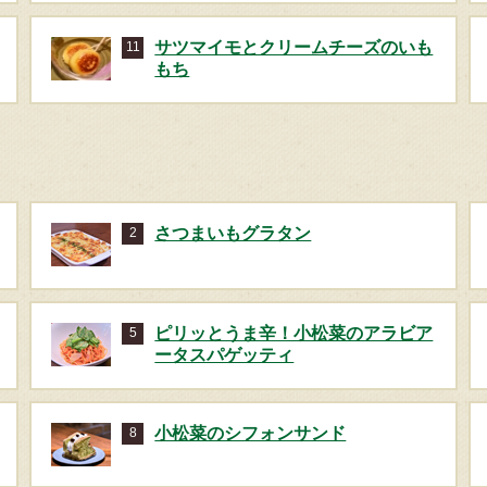
サツマイモとクリームチーズのいも
11
もち
さつまいもグラタン
2
ピリッとうま⾟！⼩松菜のアラビア
5
ータスパゲッティ
⼩松菜のシフォンサンド
8