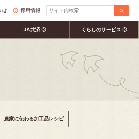
サ
きは
採用情報
イ
ト
JA共済
くらしのサービス
内
検
索
農家に伝わる加工品レシピ