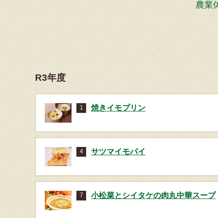
農業
R3年度
焼きイモプリン
1
サツマイモパイ
4
小松菜とシイタケの肉丸中華スープ
7