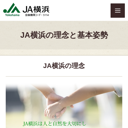
S
k
i
p
t
JA横浜の理念と基本姿勢
o
c
o
n
t
JA横浜の理念
e
n
t