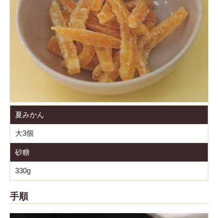
夏みかん
大3個
砂糖
330g
手順