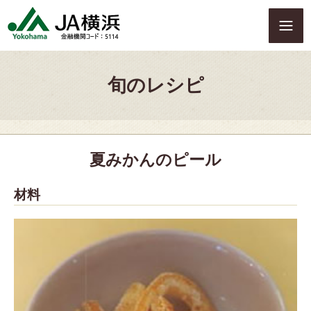
S
k
i
p
t
旬のレシピ
o
c
o
n
t
夏みかんのピール
e
n
t
材料