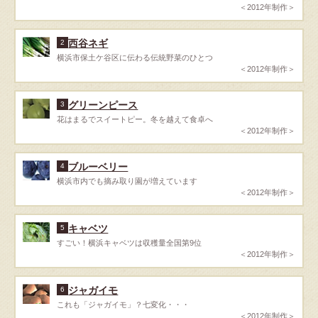
＜2012年制作＞
西谷ネギ
2
横浜市保土ケ谷区に伝わる伝統野菜のひとつ
＜2012年制作＞
グリーンピース
3
花はまるでスイートピー。冬を越えて食卓へ
＜2012年制作＞
ブルーベリー
4
横浜市内でも摘み取り園が増えています
＜2012年制作＞
キャベツ
5
すごい！横浜キャベツは収穫量全国第9位
＜2012年制作＞
ジャガイモ
6
これも「ジャガイモ」？七変化・・・
＜2012年制作＞