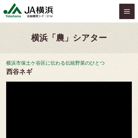
S
k
i
p
t
横浜「農」シアター
o
c
o
n
横浜市保土ケ谷区に伝わる伝統野菜のひとつ
t
e
西谷ネギ
n
t