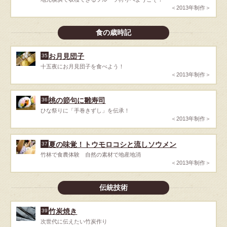
＜2013年制作＞
食の歳時記
お月見団子
35
十五夜にお月見団子を食べよう！
＜2013年制作＞
桃の節句に雛寿司
36
ひな祭りに「手巻きずし」を伝承！
＜2013年制作＞
夏の味覚！トウモロコシと流しソウメン
37
竹林で食農体験 自然の素材で地産地消
＜2013年制作＞
伝統技術
竹炭焼き
39
次世代に伝えたい竹炭作り