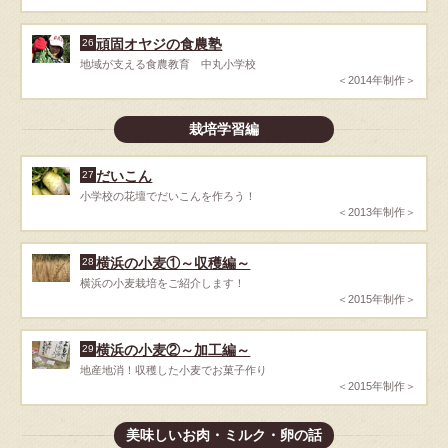
頑固オヤジの食農塾
26
地域が支える食農教育 中丸小学校
＜2014年制作＞
栽培学習編
だいこん
27
小学校の花壇でだいこんを作ろう！
＜2013年制作＞
横浜の小麦①～収穫編～
28
横浜の小麦栽培をご紹介します！
＜2015年制作＞
横浜の小麦②～加工編～
29
地産地消！収穫した小麦でお菓子作り
＜2015年制作＞
美味しいお肉・ミルク・卵の話