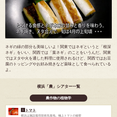
ネギの緑の部分も美味しいよ！関東ではネギというと「根深
ネギ」をいい、関西では「葉ネギ」のことをいうんだ。関東
ではヌタや火を通した料理に使用されるけど、関西ではお豆
腐のトッピングやお好み焼きなど薬味として食べられている
よ。
横浜「農」シアター一覧
農作物の植物学
トマト
1
横浜は施設栽培技術先進地。極上トマトの秘密