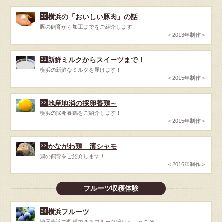
横浜の「おいしい豚肉」の話
30
豚の飼育から加工までをご紹介します！
＜2013年制作＞
新鮮ミルクからスイーツまで！
31
横浜の新鮮なミルクを届けます！
＜2015年制作＞
地産地消の採卵養鶏～
32
横浜の採卵養鶏をご紹介します！
＜2015年制作＞
かながわ鶏 濱シャモ
33
鶏の飼育をご紹介します！
＜2016年制作＞
フルーツ収穫体験
横浜フルーツ
34
地元横浜で収穫できるフルーツ狩りへようこそ！