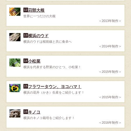
苅部大根
12
世界に一つだけの大根
＜2013年制作＞
横浜のウド
13
横浜のウドは桜前線と共に食卓へ
＜2014年制作＞
小松菜
14
横浜を代表する野菜のひとつ、小松菜！
＜2015年制作＞
フラワータウン、ヨコハマ！
15
横浜の花卉（かき）生産をご紹介します！
＜2015年制作＞
キノコ
16
横浜のキノコ栽培をご紹介します！
＜2016年制作＞