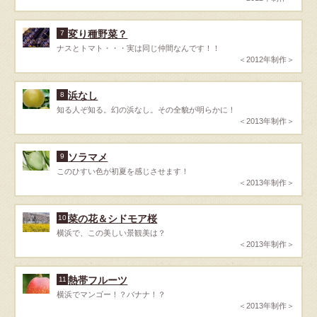
変り種野菜？
7
ナスとトマト・・・実は同じ仲間なんです！！
＜2012年制作＞
浜なし
8
知る人ぞ知る。幻の浜なし。その全貌が明らかに！
＜2013年制作＞
ソラマメ
9
このひすい色が初夏を感じさせます！
＜2013年制作＞
菜の花＆シドモア桜
10
横浜で、この美しい景観美は？
＜2013年制作＞
熱帯フルーツ
11
横浜でマンゴー！？バナナ！？
＜2013年制作＞