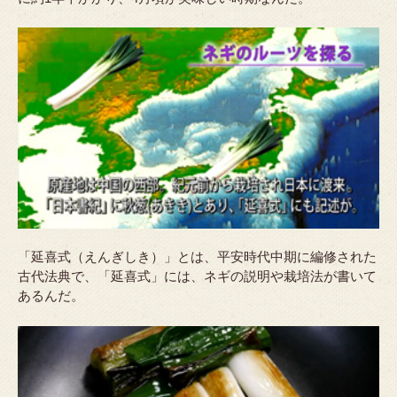
「延喜式（えんぎしき）」とは、平安時代中期に編修された
古代法典で、「延喜式」には、ネギの説明や栽培法が書いて
あるんだ。