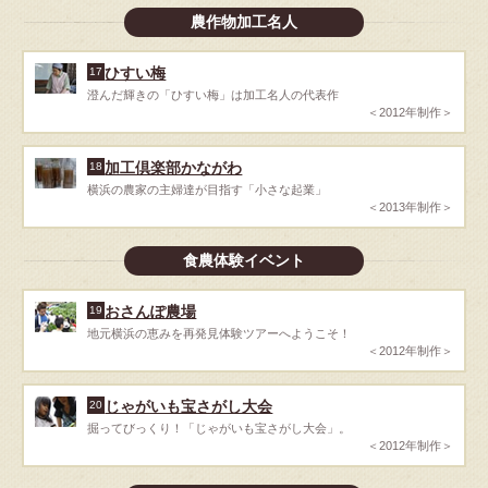
農作物加工名人
ひすい梅
17
澄んだ輝きの「ひすい梅」は加工名人の代表作
＜2012年制作＞
加工倶楽部かながわ
18
横浜の農家の主婦達が目指す「小さな起業」
＜2013年制作＞
食農体験イベント
おさんぽ農場
19
地元横浜の恵みを再発見体験ツアーへようこそ！
＜2012年制作＞
じゃがいも宝さがし大会
20
掘ってびっくり！「じゃがいも宝さがし大会」。
＜2012年制作＞