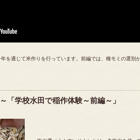
一年を通じて米作りを行っています。前編では、種モミの選別
～「学校水田で稲作体験～前編～」