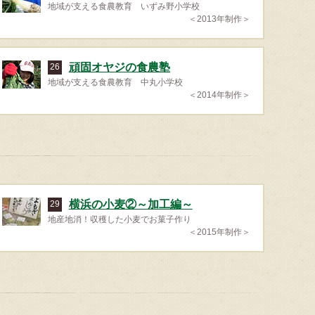
地域が支える食農教育 いずみ野小学校
＜2013年制作＞
頑固オヤジの食農塾
26
地域が支える食農教育 中丸小学校
＜2014年制作＞
横浜の小麦②～加工編～
29
地産地消！収穫した小麦でお菓子作り
＜2015年制作＞