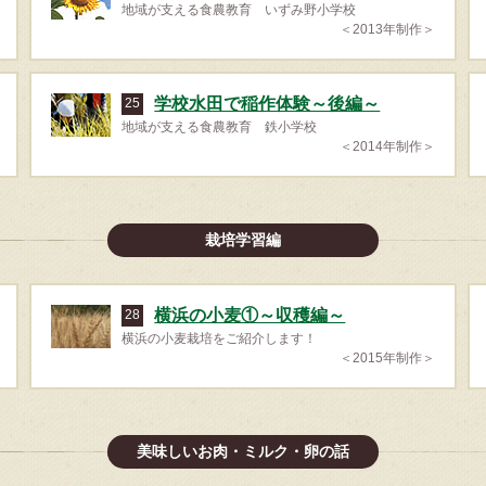
地域が支える食農教育 いずみ野小学校
＜2013年制作＞
学校水田で稲作体験～後編～
25
地域が支える食農教育 鉄小学校
＜2014年制作＞
栽培学習編
横浜の小麦①～収穫編～
28
横浜の小麦栽培をご紹介します！
＜2015年制作＞
美味しいお肉・ミルク・卵の話