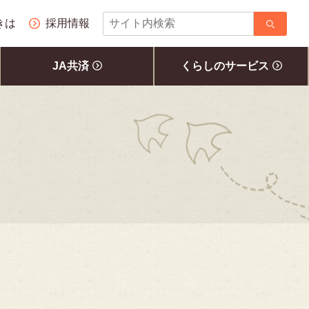
サ
きは
採用情報
イ
ト
JA共済
くらしのサービス
内
検
索