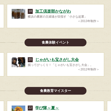
加工倶楽部かながわ
18
横浜の農家の主婦達が目指す「小さな起業」
＜2013年制作＞
食農体験イベント
じゃがいも宝さがし大会
20
掘ってびっくり！「じゃがいも宝さがし大会」。
＜2012年制作＞
食農教育マイスター
学び隊～夏～
22