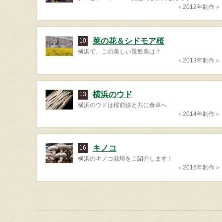
＜2012年制作＞
菜の花＆シドモア桜
10
横浜で、この美しい景観美は？
＜2013年制作＞
横浜のウド
13
横浜のウドは桜前線と共に食卓へ
＜2014年制作＞
キノコ
16
横浜のキノコ栽培をご紹介します！
＜2016年制作＞