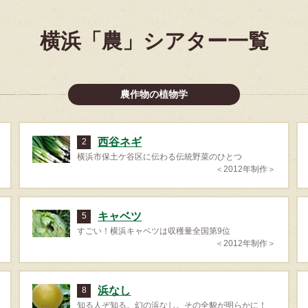
横浜「農」シアター一覧
農作物の植物学
西谷ネギ
2
横浜市保土ケ谷区に伝わる伝統野菜のひとつ
＜2012年制作＞
キャベツ
5
すごい！横浜キャベツは収穫量全国第9位
＜2012年制作＞
浜なし
8
知る人ぞ知る。幻の浜なし。その全貌が明らかに！