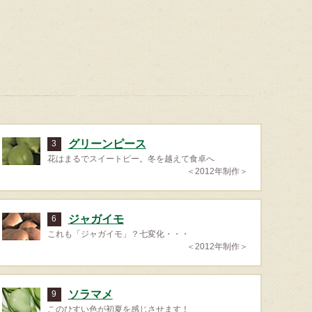
グリーンピース
3
花はまるでスイートピー。冬を越えて食卓へ
＜2012年制作＞
ジャガイモ
6
これも「ジャガイモ」？七変化・・・
＜2012年制作＞
ソラマメ
9
このひすい色が初夏を感じさせます！