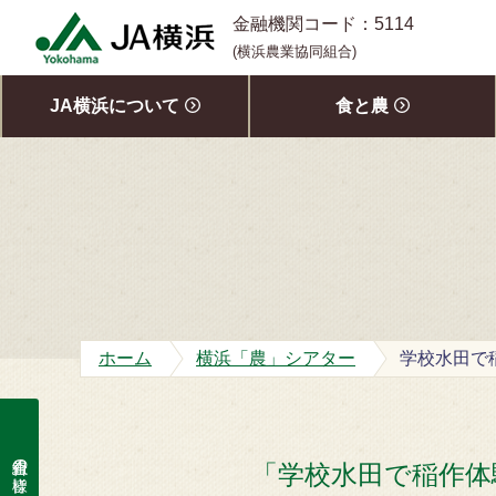
S
金融機関コード：5114
k
(横浜農業協同組合)
i
p
JA横浜について
食と農
t
o
c
o
n
t
e
n
t
ホーム
横浜「農」シアター
学校水田で
組合員の皆様
「学校水田で稲作体