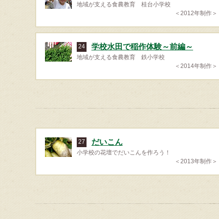
地域が支える食農教育 桂台小学校
＜2012年制作＞
学校水田で稲作体験～前編～
24
地域が支える食農教育 鉄小学校
＜2014年制作＞
だいこん
27
小学校の花壇でだいこんを作ろう！
＜2013年制作＞