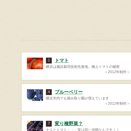
トマト
1
横浜は施設栽培技術先進地。極上トマトの秘密
＜2012年制作＞
ブルーベリー
4
横浜市内でも摘み取り園が増えています
＜2012年制作＞
変り種野菜？
7
ナスとトマト・・・実は同じ仲間なんです！！