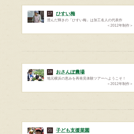
ひすい梅
17
澄んだ輝きの「ひすい梅」は加工名人の代表作
＜2012年制作＞
おさんぽ農場
19
地元横浜の恵みを再発見体験ツアーへようこそ！
＜2012年制作＞
子ども支援菜園
21