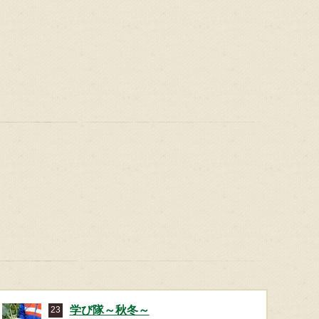
学び隊～秋冬～
23