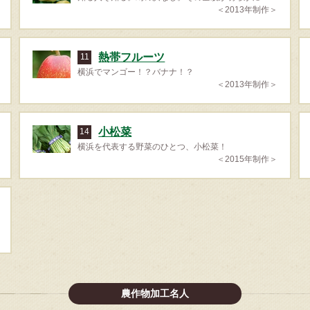
＜2013年制作＞
熱帯フルーツ
11
横浜でマンゴー！？バナナ！？
＜2013年制作＞
小松菜
14
横浜を代表する野菜のひとつ、小松菜！
＜2015年制作＞
農作物加工名人