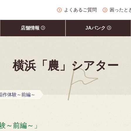
よくあるご質問
困ったと
店舗情報
JAバンク
横浜「農」シアター
稲作体験～前編～
験～前編～」