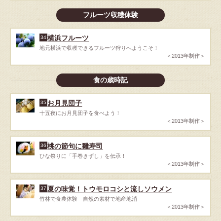
フルーツ収穫体験
横浜フルーツ
34
地元横浜で収穫できるフルーツ狩りへようこそ！
＜2013年制作＞
食の歳時記
お月見団子
35
十五夜にお月見団子を食べよう！
＜2013年制作＞
桃の節句に雛寿司
36
ひな祭りに「手巻きずし」を伝承！
＜2013年制作＞
夏の味覚！トウモロコシと流しソウメン
37
竹林で食農体験 自然の素材で地産地消
＜2013年制作＞