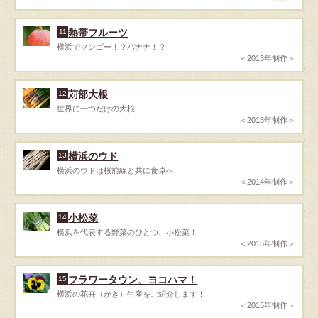
熱帯フルーツ
11
横浜でマンゴー！？バナナ！？
＜2013年制作＞
苅部大根
12
世界に一つだけの大根
＜2013年制作＞
横浜のウド
13
横浜のウドは桜前線と共に食卓へ
＜2014年制作＞
小松菜
14
横浜を代表する野菜のひとつ、小松菜！
＜2015年制作＞
フラワータウン、ヨコハマ！
15
横浜の花卉（かき）生産をご紹介します！
＜2015年制作＞