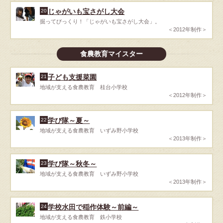
じゃがいも宝さがし大会
20
掘ってびっくり！「じゃがいも宝さがし大会」。
＜2012年制作＞
食農教育マイスター
子ども支援菜園
21
地域が支える食農教育 桂台小学校
＜2012年制作＞
学び隊～夏～
22
地域が支える食農教育 いずみ野小学校
＜2013年制作＞
学び隊～秋冬～
23
地域が支える食農教育 いずみ野小学校
＜2013年制作＞
学校水田で稲作体験～前編～
24
地域が支える食農教育 鉄小学校