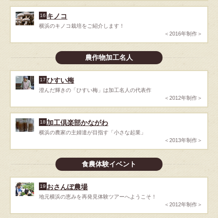
キノコ
16
横浜のキノコ栽培をご紹介します！
＜2016年制作＞
農作物加工名人
ひすい梅
17
澄んだ輝きの「ひすい梅」は加工名人の代表作
＜2012年制作＞
加工倶楽部かながわ
18
横浜の農家の主婦達が目指す「小さな起業」
＜2013年制作＞
食農体験イベント
おさんぽ農場
19
地元横浜の恵みを再発見体験ツアーへようこそ！
＜2012年制作＞