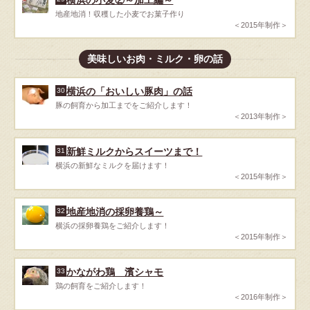
地産地消！収穫した小麦でお菓子作り
＜2015年制作＞
美味しいお肉・ミルク・卵の話
横浜の「おいしい豚肉」の話
30
豚の飼育から加工までをご紹介します！
＜2013年制作＞
新鮮ミルクからスイーツまで！
31
横浜の新鮮なミルクを届けます！
＜2015年制作＞
地産地消の採卵養鶏～
32
横浜の採卵養鶏をご紹介します！
＜2015年制作＞
かながわ鶏 濱シャモ
33
鶏の飼育をご紹介します！
＜2016年制作＞