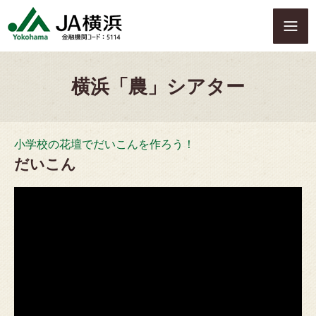
S
k
i
p
t
横浜「農」シアター
o
c
o
n
小学校の花壇でだいこんを作ろう！
t
e
だいこん
n
t