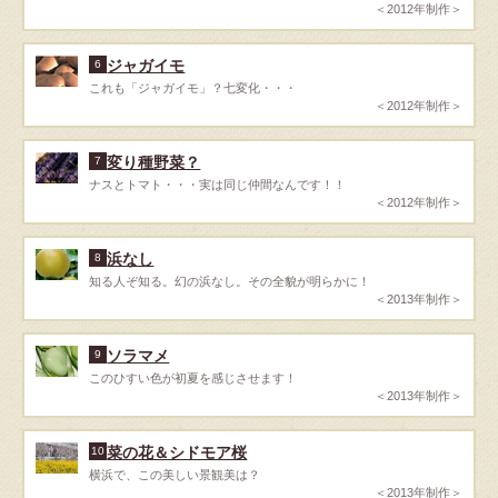
＜2012年制作＞
ジャガイモ
6
これも「ジャガイモ」？七変化・・・
＜2012年制作＞
変り種野菜？
7
ナスとトマト・・・実は同じ仲間なんです！！
＜2012年制作＞
浜なし
8
知る人ぞ知る。幻の浜なし。その全貌が明らかに！
＜2013年制作＞
ソラマメ
9
このひすい色が初夏を感じさせます！
＜2013年制作＞
菜の花＆シドモア桜
10
横浜で、この美しい景観美は？
＜2013年制作＞