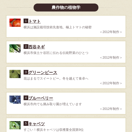
農作物の植物学
トマト
1
横浜は施設栽培技術先進地。極上トマトの秘密
＜2012年制作＞
西谷ネギ
2
横浜市保土ケ谷区に伝わる伝統野菜のひとつ
＜2012年制作＞
グリーンピース
3
花はまるでスイートピー。冬を越えて食卓へ
＜2012年制作＞
ブルーベリー
4
横浜市内でも摘み取り園が増えています
＜2012年制作＞
キャベツ
5
すごい！横浜キャベツは収穫量全国第9位