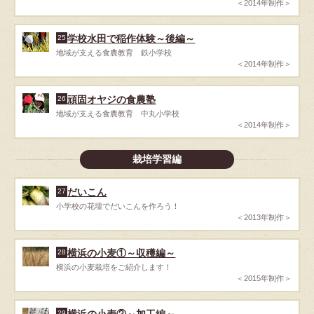
＜2014年制作＞
学校水田で稲作体験～後編～
25
地域が支える食農教育 鉄小学校
＜2014年制作＞
頑固オヤジの食農塾
26
地域が支える食農教育 中丸小学校
＜2014年制作＞
栽培学習編
だいこん
27
小学校の花壇でだいこんを作ろう！
＜2013年制作＞
横浜の小麦①～収穫編～
28
横浜の小麦栽培をご紹介します！
＜2015年制作＞
横浜の小麦②～加工編～
29