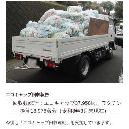
エコキャップ回収報告
回収数総計：エコキャップ37,958㎏、ワクチン
換算18,978名分（令和8年3月末現在）
今後も「エコキャップ回収運動」を実施していきます。