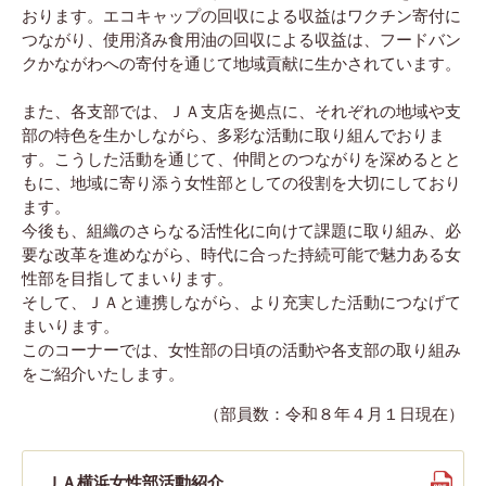
おります。エコキャップの回収による収益はワクチン寄付に
つながり、使用済み食用油の回収による収益は、フードバン
クかながわへの寄付を通じて地域貢献に生かされています。
また、各支部では、ＪＡ支店を拠点に、それぞれの地域や支
部の特色を生かしながら、多彩な活動に取り組んでおりま
す。こうした活動を通じて、仲間とのつながりを深めるとと
もに、地域に寄り添う女性部としての役割を大切にしており
ます。
今後も、組織のさらなる活性化に向けて課題に取り組み、必
要な改革を進めながら、時代に合った持続可能で魅力ある女
性部を目指してまいります。
そして、ＪＡと連携しながら、より充実した活動につなげて
まいります。
このコーナーでは、女性部の日頃の活動や各支部の取り組み
をご紹介いたします。
（部員数：令和８年４月１日現在）
ＪＡ横浜女性部活動紹介