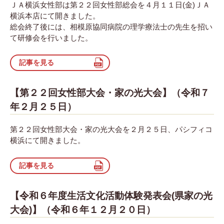
ＪＡ横浜女性部は第２２回女性部総会を４月１１日(金)ＪＡ
横浜本店にて開きました。
総会終了後には、相模原協同病院の理学療法士の先生を招い
て研修会を行いました。
記事を見る
【第２２回女性部大会・家の光大会】（令和７
年２月２５日）
第２２回女性部大会・家の光大会を２月２５日、パシフィコ
横浜にて開きました。
記事を見る
【令和６年度生活文化活動体験発表会(県家の光
大会)】（令和６年１２月２０日）