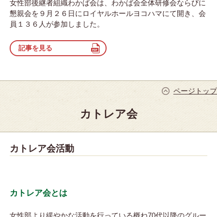
女性部後継者組織わかば会は、わかば会全体研修会ならびに
懇親会を９月２６日にロイヤルホールヨコハマにて開き、会
員１３６人が参加しました。
記事を見る
ページトップ
カトレア会
カトレア会活動
カトレア会とは
女性部より緩やかな活動を行っている概ね70代以降のグルー