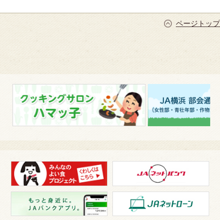
ページトップ