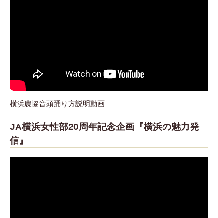
横浜農協音頭踊り方説明動画
JA横浜女性部20周年記念企画『横浜の魅力発
信』