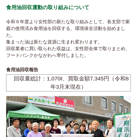
食用油回収運動の取り組みについて
令和６年度より女性部の新たな取り組みとして、各支部で家
庭の使用済み食用油を回収する、環境保全活動を始めまし
た。
集まった油は新たな資源に生まれ変わります。
回収業者に買い取られた収益は、女性部全体で取りまとめ、
フードバンクかながわへ寄付しました。
食用油回収報告
回収量総計：1,070ℓ、買取金額7,345円（令和8
年3月末現在）