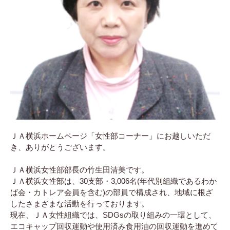
ＪＡ横浜ホームページ「女性部コーナー」にお越しいただ
き、ありがとうございます。
ＪＡ横浜女性部部長の竹生田清美です。
ＪＡ横浜女性部は、30支部・3,006名(年代別組織であるわか
ば会・カトレア会員を含む)の部員で構成され、地域に根ざ
したさまざまな活動を行っております。
現在、ＪＡ女性組織では、SDGsの取り組みの一環として、
エコキャップ回収運動や使用済み食用油の回収運動を進めて