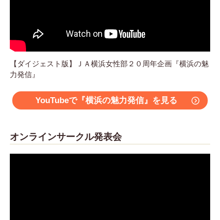
【ダイジェスト版】ＪＡ横浜女性部２０周年企画『横浜の魅
力発信』
YouTubeで『横浜の魅力発信』を見る
オンラインサークル発表会