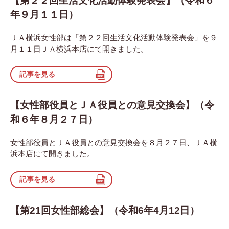
【第２２回生活文化活動体験発表会】（令和６
年９月１１日）
ＪＡ横浜女性部は「第２２回生活文化活動体験発表会」を９
月１１日ＪＡ横浜本店にて開きました。
記事を見る
【女性部役員とＪＡ役員との意見交換会】（令
和６年８月２７日）
女性部役員とＪＡ役員との意見交換会を８月２７日、ＪＡ横
浜本店にて開きました。
記事を見る
【第21回女性部総会】（令和6年4月12日）