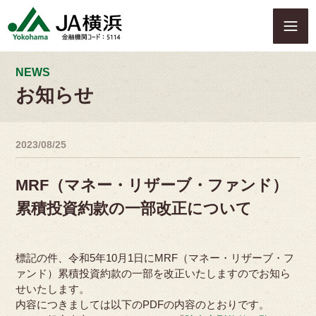
S
k
i
p
t
NEWS
o
お知らせ
c
o
n
2023/08/25
t
e
n
MRF（マネー・リザーブ・ファンド）
t
累積投資約款の一部改正について
標記の件、令和5年10月1日にMRF（マネー・リザーブ・フ
ァンド）累積投資約款の一部を改正いたしますのでお知ら
せいたします。
内容につきましては以下のPDFの内容のとおりです。