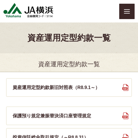
S
k
i
p
t
資産運用定型約款一覧
o
c
o
n
資産運用定型約款一覧
t
e
n
t
資産運用定型約款新旧対照表（R8.9.1～）
保護預り規定兼振替決済口座管理規定
投資信託総合取引規定（～R8.8.31）