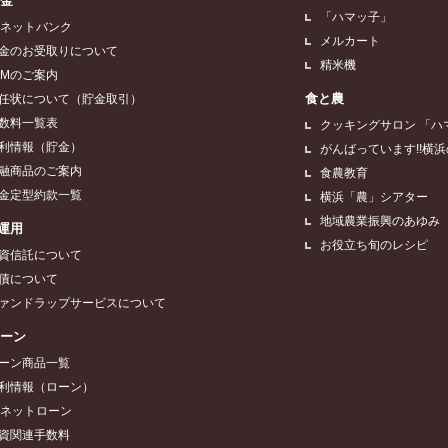
貯金
「ハマッ子」
Aネットバンク
メルカート
金のお受取りについて
精米機
TMのご案内
食と農
任状について（貯金取引）
数料一覧表
クッキングサロン 「ハ
利情報（貯金）
がんばっています!!横
融商品のご案内
食農教育
金定型約款一覧
横浜「農」シアター
地域農業振興のあゆみ
運用
お役立ち旬のレシピ
資信託について
債について
ァンドラップサービスについて
ローン
ーン商品一覧
利情報（ローン）
Aネットローン
資関連手数料