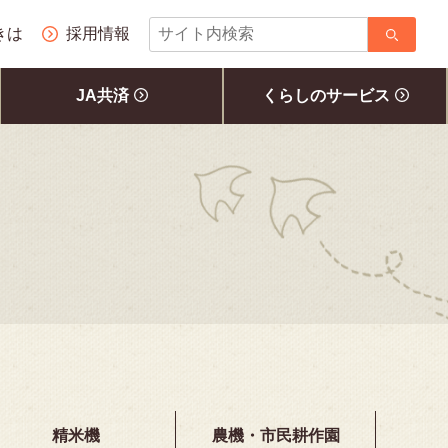
サ
きは
採用情報
イ
ト
JA共済
くらしのサービス
内
検
索
精米機
農機・市民耕作園