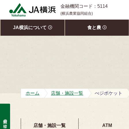
S
金融機関コード：5114
k
(横浜農業協同組合)
i
p
JA横浜について
食と農
t
o
c
o
n
t
e
n
t
ホーム
店舗・施設一覧
べジポケット
組合員の皆様
店舗・施設一覧
ATM