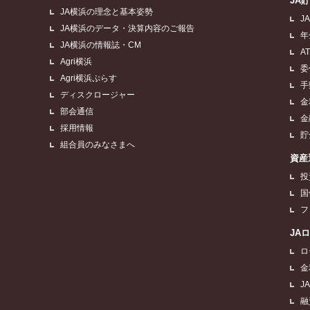
JA
JA横浜の理念と基本姿勢
J
JA横浜のデータ・決算内容のご報告
年
JA横浜の情報誌・CM
A
Agri横浜
委
Agri横浜ぷらす
手
ディスクロージャー
金
部会通信
金
採用情報
貯
組合員のみなさまへ
資産
投
国
フ
JA
ロ
金
J
融