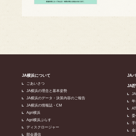
JA横浜について
JA
ごあいさつ
JA
JA横浜の理念と基本姿勢
J
JA横浜のデータ・決算内容のご報告
年
JA横浜の情報誌・CM
A
Agri横浜
委
Agri横浜ぷらす
手
ディスクロージャー
金
部会通信