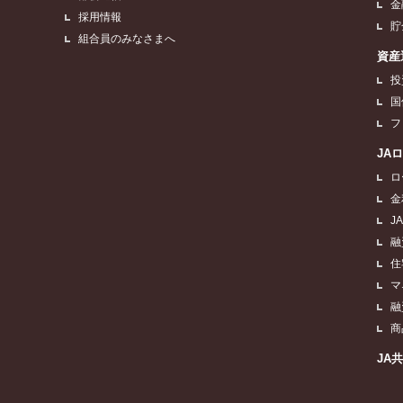
金
採用情報
貯
組合員のみなさまへ
資産
投
国
フ
JA
ロ
金
J
融
住
マ
融
商
JA