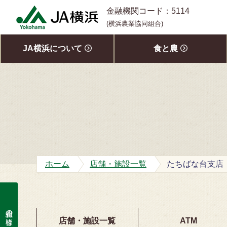
S
金融機関コード：5114
k
(横浜農業協同組合)
i
p
JA横浜について
食と農
t
o
c
o
n
t
e
n
t
ホーム
店舗・施設一覧
たちばな台支店
組合員の皆様
店舗・施設一覧
ATM