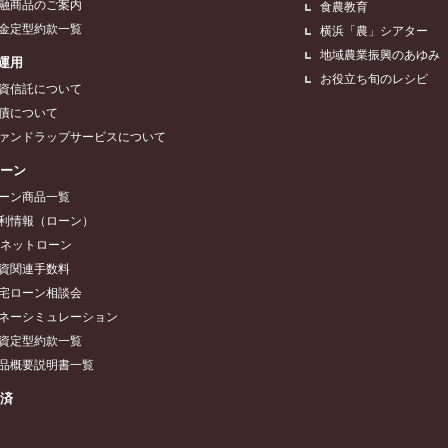
融商品のご案内
食農教育
金定型約款一覧
横浜「農」シアター
地域農業振興のあゆみ
運用
お役立ち旬のレシピ
資信託について
債について
ァンドラップサービスについて
ローン
ーン商品一覧
利情報（ローン）
Aネットローン
資関連手数料
宅ローン相談会
ネーシミュレーション
資定型約款一覧
品概要説明書一覧
共済