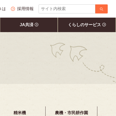
サ
きは
採用情報
イ
ト
JA共済
くらしのサービス
内
検
索
精米機
農機・市民耕作園