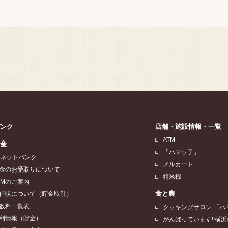
バンク
店舗・施設情報・一覧
ATM
貯金
「ハマッ子」
Aネットバンク
メルカート
金のお受取りについて
精米機
TMのご案内
食と農
任状について（貯金取引）
数料一覧表
クッキングサロン 「ハ
利情報（貯金）
がんばっています!!横