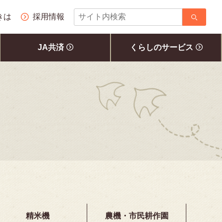
サ
きは
採用情報
イ
ト
JA共済
くらしのサービス
内
検
索
精米機
農機・市民耕作園