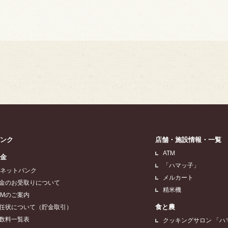
バンク
店舗・施設情報・一覧
ATM
貯金
「ハマッ子」
Aネットバンク
メルカート
金のお受取りについて
精米機
TMのご案内
食と農
任状について（貯金取引）
数料一覧表
クッキングサロン 「ハ