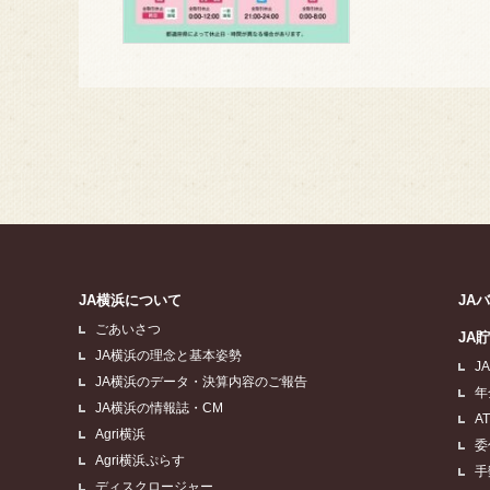
JA横浜について
JA
ごあいさつ
JA
JA横浜の理念と基本姿勢
J
JA横浜のデータ・決算内容のご報告
年
JA横浜の情報誌・CM
A
Agri横浜
委
Agri横浜ぷらす
手
ディスクロージャー