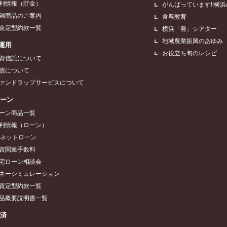
利情報（貯金）
がんばっています!!横
融商品のご案内
食農教育
金定型約款一覧
横浜「農」シアター
地域農業振興のあゆみ
運用
お役立ち旬のレシピ
資信託について
債について
ァンドラップサービスについて
ローン
ーン商品一覧
利情報（ローン）
Aネットローン
資関連手数料
宅ローン相談会
ネーシミュレーション
資定型約款一覧
品概要説明書一覧
共済