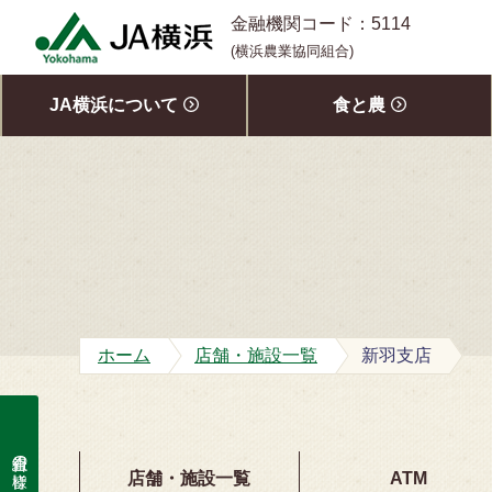
S
金融機関コード：5114
k
(横浜農業協同組合)
i
p
JA横浜について
食と農
t
o
c
o
n
t
e
n
t
ホーム
店舗・施設一覧
新羽支店
組合員の皆様
店舗・施設一覧
ATM