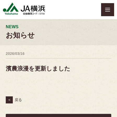
S
k
i
p
t
NEWS
o
お知らせ
c
o
n
2026/03/16
t
e
n
濱農浪漫を更新しました
t
<
戻る