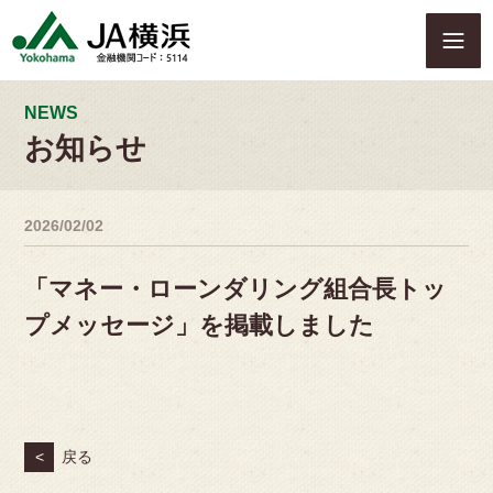
S
k
i
p
t
NEWS
o
お知らせ
c
o
n
2026/02/02
t
e
n
「マネー・ローンダリング組合長トッ
t
プメッセージ」を掲載しました
<
戻る