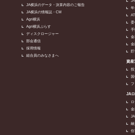
J
JA横浜のデータ・決算内容のご報告
年
JA横浜の情報誌・CM
A
Agri横浜
委
Agri横浜ぷらす
手
ディスクロージャー
金
部会通信
金
採用情報
貯
組合員のみなさまへ
資産
投
国
フ
JA
ロ
金
J
融
住