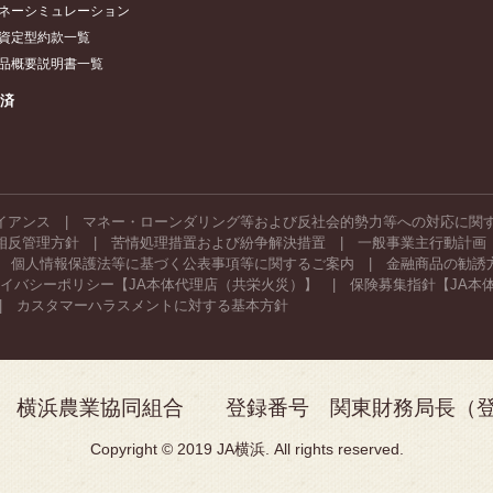
ネーシミュレーション
資定型約款一覧
品概要説明書一覧
共済
イアンス
マネー・ローンダリング等および反社会的勢力等への対応に関
相反管理方針
苦情処理措置および紛争解決措置
一般事業主行動計画
個人情報保護法等に基づく公表事項等に関するご案内
金融商品の勧誘
イバシーポリシー【JA本体代理店（共栄火災）】
保険募集指針【JA本
カスタマーハラスメントに対する基本方針
 横浜農業協同組合 登録番号 関東財務局長（登金
Copyright © 2019 JA横浜. All rights reserved.