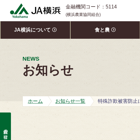
S
金融機関コード：5114
k
(横浜農業協同組合)
i
p
JA横浜について
食と農
t
o
c
o
NEWS
n
お知らせ
t
e
n
t
ホーム
お知らせ一覧
組合員の皆様