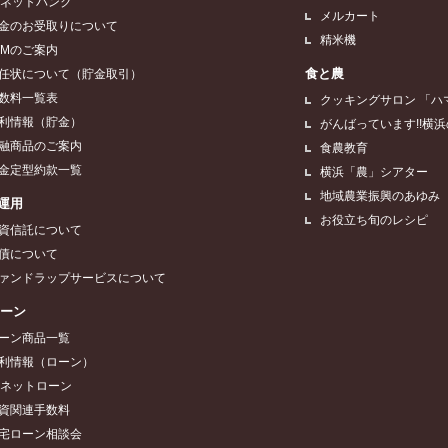
Aネットバンク
メルカート
金のお受取りについて
精米機
TMのご案内
食と農
任状について（貯金取引）
数料一覧表
クッキングサロン 「ハ
利情報（貯金）
がんばっています!!横
融商品のご案内
食農教育
金定型約款一覧
横浜「農」シアター
地域農業振興のあゆみ
運用
お役立ち旬のレシピ
資信託について
債について
ァンドラップサービスについて
ローン
ーン商品一覧
利情報（ローン）
Aネットローン
資関連手数料
宅ローン相談会