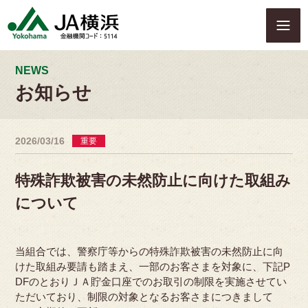
S
k
i
p
t
NEWS
o
お知らせ
c
o
n
2026/03/16
重要
t
e
n
特殊詐欺被害の未然防止に向けた取組み
t
について
当組合では、警察庁等からの特殊詐欺被害の未然防止に向
けた取組み要請も踏まえ、一部のお客さまを対象に、下記P
DFのとおりＪＡ貯金口座でのお取引の制限を実施させてい
ただいており、制限の対象となるお客さまにつきまして