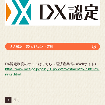
ＪＡ横浜 DXビジョン・方針
DX認定制度のサイトはこちら（経済産業省のWebサイト）
https://www.meti.go.jp/policy/it_policy/investment/dx-nintei/dx-
nintei.html
<
戻る