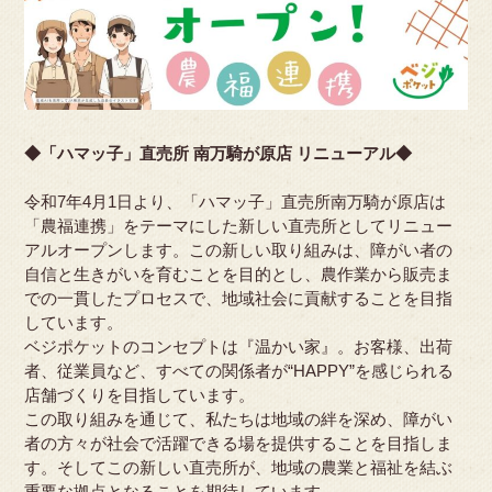
◆「ハマッ子」直売所 南万騎が原店 リニューアル◆
令和7年4月1日より、「ハマッ子」直売所南万騎が原店は
「農福連携」をテーマにした新しい直売所としてリニュー
アルオープンします。この新しい取り組みは、障がい者の
自信と生きがいを育むことを目的とし、農作業から販売ま
での一貫したプロセスで、地域社会に貢献することを目指
しています。
ベジポケットのコンセプトは『温かい家』。お客様、出荷
者、従業員など、すべての関係者が“HAPPY”を感じられる
店舗づくりを目指しています。
この取り組みを通じて、私たちは地域の絆を深め、障がい
者の方々が社会で活躍できる場を提供することを目指しま
す。そしてこの新しい直売所が、地域の農業と福祉を結ぶ
重要な拠点となることを期待しています。