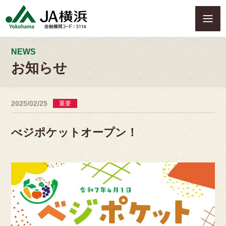
S
k
i
p
t
NEWS
o
お知らせ
c
o
n
2025/02/25
重要
t
e
n
べジポケットオープン！
t