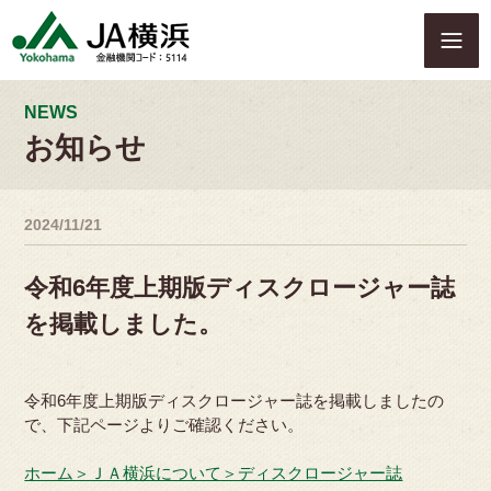
S
k
i
p
t
NEWS
o
お知らせ
c
o
n
2024/11/21
t
e
n
令和6年度上期版ディスクロージャー誌
t
を掲載しました。
令和6年度上期版ディスクロージャー誌を掲載しましたの
で、下記ページよりご確認ください。
ホーム＞ＪＡ横浜について＞ディスクロージャー誌