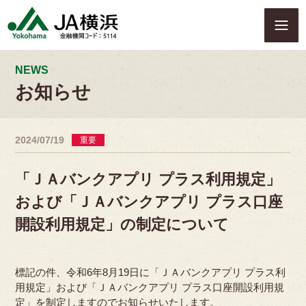
S
k
i
p
t
NEWS
o
お知らせ
c
o
n
2024/07/19
重要
t
e
n
「ＪＡバンクアプリ プラス利用規定」
t
および「ＪＡバンクアプリ プラス口座
開設利用規定」の制定について
標記の件、令和6年8月19日に「ＪＡバンクアプリ プラス利
用規定」および「ＪＡバンクアプリ プラス口座開設利用規
定」を制定しますのでお知らせいたします。