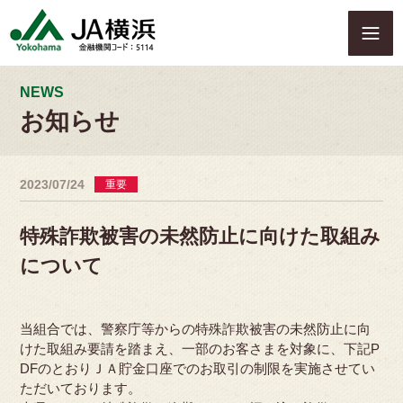
S
k
i
p
t
NEWS
o
お知らせ
c
o
n
2023/07/24
重要
t
e
n
特殊詐欺被害の未然防止に向けた取組み
t
について
当組合では、警察庁等からの特殊詐欺被害の未然防止に向
けた取組み要請を踏まえ、一部のお客さまを対象に、下記P
DFのとおりＪＡ貯金口座でのお取引の制限を実施させてい
ただいております。