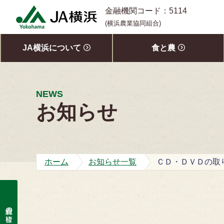
S
金融機関コード：5114
k
(横浜農業協同組合)
i
p
JA横浜について
食と農
t
o
c
o
NEWS
n
お知らせ
t
e
n
t
ホーム
お知らせ一覧
ＣＤ・ＤＶＤの取
組合員の皆様