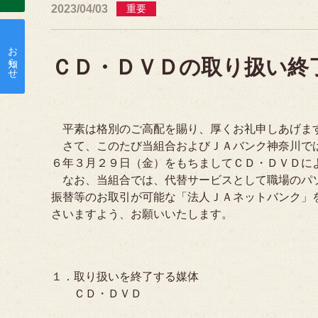
2023/04/03
重要
お知らせ
ＣＤ・ＤＶＤの取り扱い終
平素は格別のご高配を賜り、厚くお礼申しあげま
さて、このたび当組合およびＪＡバンク神奈川では
６年３月２９日（金）をもちましてＣＤ・ＤＶＤに
なお、当組合では、代替サービスとして職場のパソ
振替等のお取引が可能な「法人ＪＡネットバンク」
さいますよう、お願いいたします。
１．取り扱いを終了する媒体
ＣＤ・ＤＶＤ