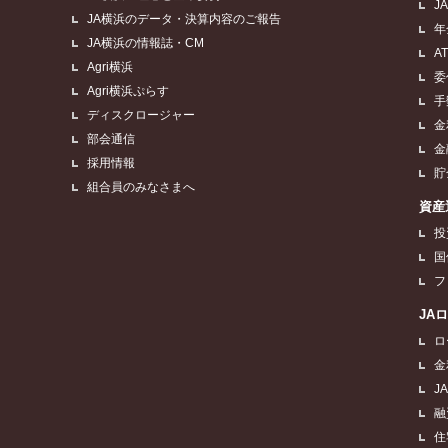
J
JA横浜のデータ・決算内容のご報告
年
JA横浜の情報誌・CM
A
Agri横浜
委
Agri横浜ぷらす
手
ディスクロージャー
金
部会通信
金
採用情報
貯
組合員のみなさまへ
資産
投
国
フ
JA
ロ
金
J
融
住