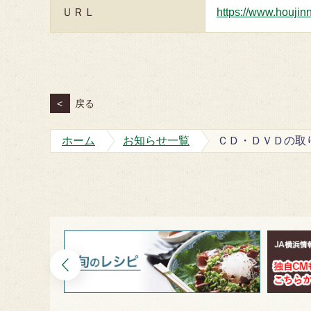
ＵＲＬ
https://www.houjinn
<
戻る
ホーム
お知らせ一覧
ＣＤ・ＤＶＤの取