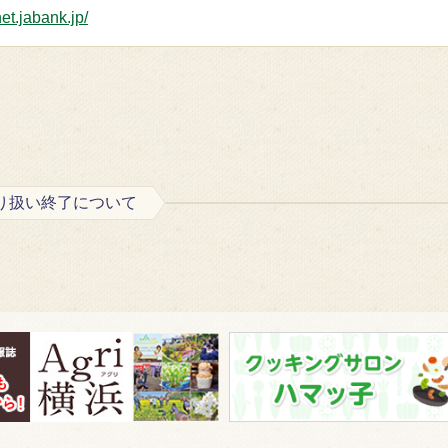
et.jabank.jp/
り扱い終了について