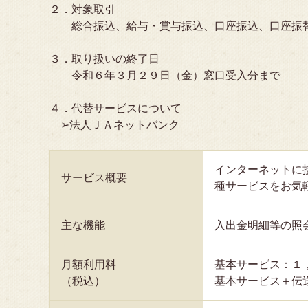
２．対象取引
総合振込、給与・賞与振込、口座振込、口座振
３．取り扱いの終了日
令和６年３月２９日（金）窓口受入分まで
４．代替サービスについて
➢法人ＪＡネットバンク
インターネットに
サービス概要
種サービスをお気
主な機能
入出金明細等の照
月額利用料
基本サービス：１
（税込）
基本サービス＋伝