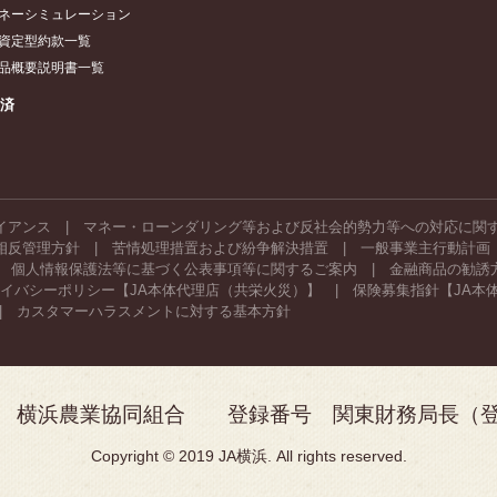
ネーシミュレーション
資定型約款一覧
品概要説明書一覧
共済
イアンス
マネー・ローンダリング等および反社会的勢力等への対応に関
相反管理方針
苦情処理措置および紛争解決措置
一般事業主行動計画
個人情報保護法等に基づく公表事項等に関するご案内
金融商品の勧誘
イバシーポリシー【JA本体代理店（共栄火災）】
保険募集指針【JA本
カスタマーハラスメントに対する基本方針
 横浜農業協同組合 登録番号 関東財務局長（登金
Copyright © 2019 JA横浜. All rights reserved.