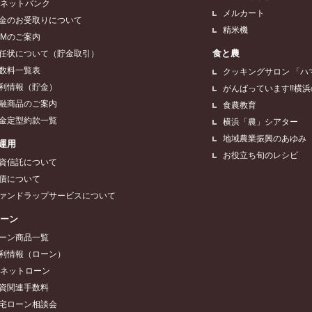
Aネットバンク
メルカート
金のお受取りについて
精米機
TMのご案内
食と農
任状について（貯金取引）
数料一覧表
クッキングサロン 「ハ
利情報（貯金）
がんばっています!!横
融商品のご案内
食農教育
金定型約款一覧
横浜「農」シアター
地域農業振興のあゆみ
運用
お役立ち旬のレシピ
資信託について
債について
ァンドラップサービスについて
ローン
ーン商品一覧
利情報（ローン）
Aネットローン
資関連手数料
宅ローン相談会