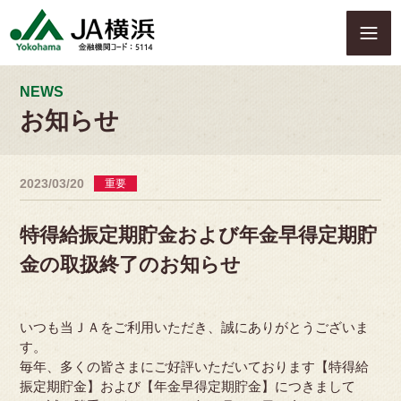
S
k
i
p
t
NEWS
o
お知らせ
c
o
n
2023/03/20
重要
t
e
n
特得給振定期貯金および年金早得定期貯
t
金の取扱終了のお知らせ
いつも当ＪＡをご利用いただき、誠にありがとうございま
す。
毎年、多くの皆さまにご好評いただいております【特得給
振定期貯金】および【年金早得定期貯金】につきまして