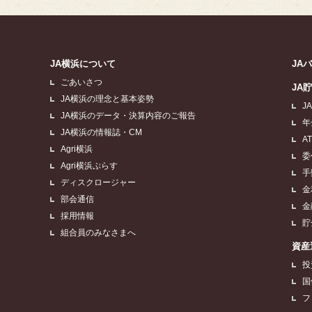
JA横浜について
JA
ごあいさつ
JA
JA横浜の理念と基本姿勢
J
JA横浜のデータ・決算内容のご報告
年
JA横浜の情報誌・CM
A
Agri横浜
委
Agri横浜ぷらす
手
ディスクロージャー
金
部会通信
金
採用情報
貯
組合員のみなさまへ
資産
投
国
フ