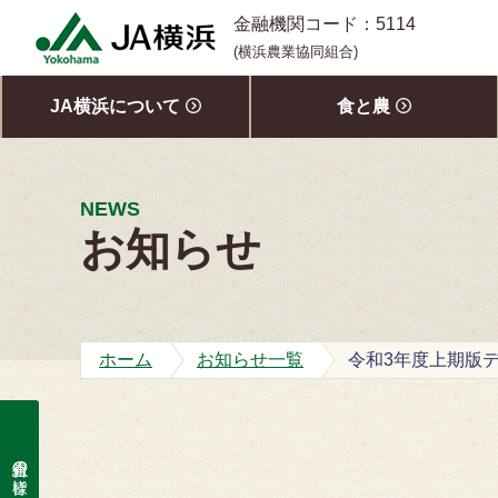
S
金融機関コード：5114
k
(横浜農業協同組合)
i
p
JA横浜について
食と農
t
o
c
o
NEWS
n
お知らせ
t
e
n
t
ホーム
お知らせ一覧
組合員の皆様