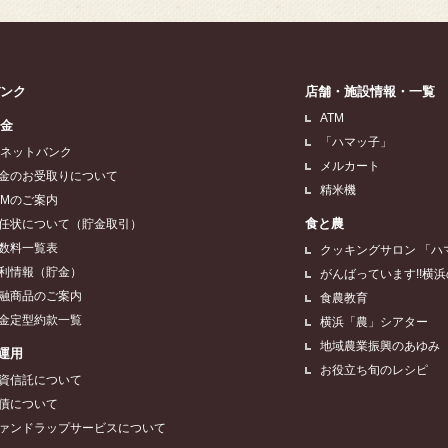
バンク
店舗・施設情報・一覧
ATM
貯金
「ハマッ子」
Aネットバンク
メルカート
金のお受取りについて
精米機
TMのご案内
食と農
任状について（貯金取引）
数料一覧表
クッキングサロン 「ハ
利情報（貯金）
がんばっています!!横
融商品のご案内
食農教育
金定型約款一覧
横浜「農」シアター
地域農業振興のあゆみ
運用
お役立ち旬のレシピ
資信託について
債について
ァンドラップサービスについて