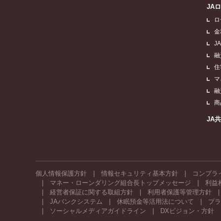
JA
ロ
金
J
融
住
マ
融
商
JA
個人情報保護方針
情報セキュリティ基本方針
コンプラ
マネー・ローンダリング組合長トップメッセージ
利益
経営者保証に関する取組方針
利用者保護等管理方針
JAバンクシステム
休眠預金等活用法について
プラ
ソーシャルメディアガイドライン
DXビジョン・方針