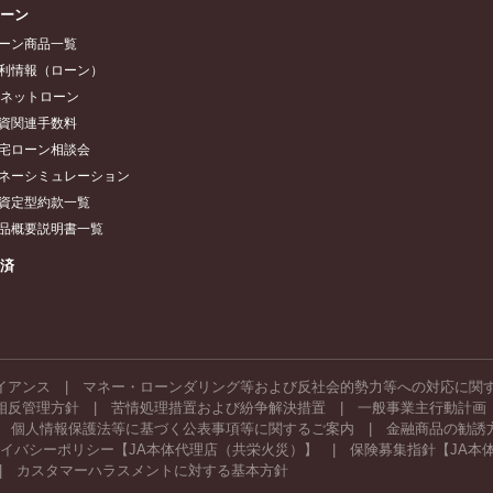
ローン
ーン商品一覧
利情報（ローン）
Aネットローン
資関連手数料
宅ローン相談会
ネーシミュレーション
資定型約款一覧
品概要説明書一覧
共済
イアンス
マネー・ローンダリング等および反社会的勢力等への対応に関
相反管理方針
苦情処理措置および紛争解決措置
一般事業主行動計画
個人情報保護法等に基づく公表事項等に関するご案内
金融商品の勧誘
イバシーポリシー【JA本体代理店（共栄火災）】
保険募集指針【JA本
カスタマーハラスメントに対する基本方針