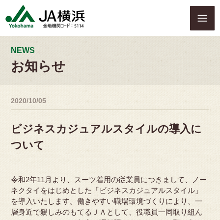
S
k
i
p
t
NEWS
o
お知らせ
c
o
n
2020/10/05
t
e
n
ビジネスカジュアルスタイルの導入に
t
ついて
令和2年11月より、スーツ着用の従業員につきまして、ノー
ネクタイをはじめとした「ビジネスカジュアルスタイル」
を導入いたします。働きやすい職場環境づくりにより、一
層身近で親しみのもてるＪＡとして、役職員一同取り組ん