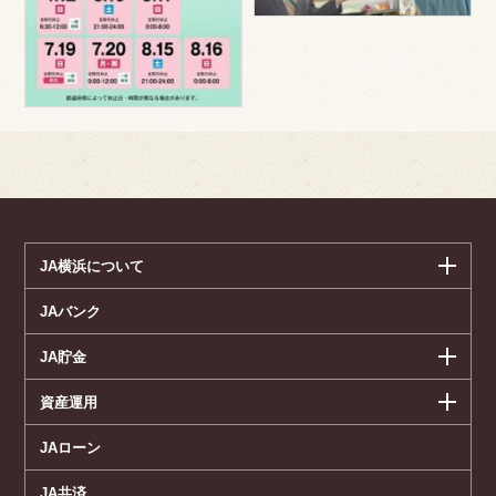
JA横浜について
JAバンク
JA貯金
資産運用
JAローン
JA共済