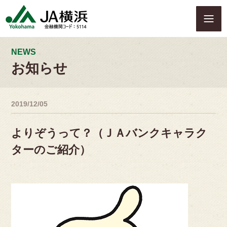
S
k
i
p
t
NEWS
o
お知らせ
c
o
n
2019/12/05
t
e
n
よりぞうって？（ＪＡバンクキャラク
t
ターのご紹介）