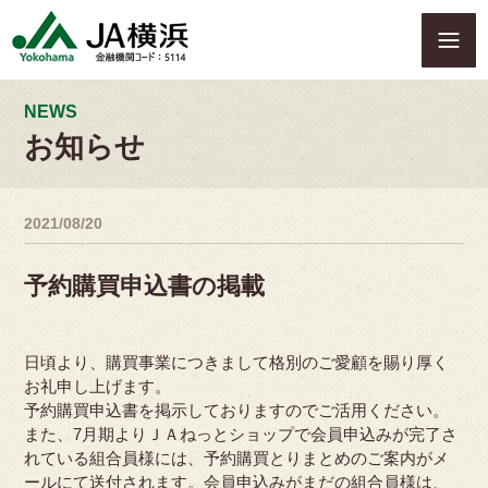
S
k
i
p
t
NEWS
o
お知らせ
c
o
n
2021/08/20
t
e
n
予約購買申込書の掲載
t
日頃より、購買事業につきまして格別のご愛顧を賜り厚く
お礼申し上げます。
予約購買申込書を掲示しておりますのでご活用ください。
また、7月期よりＪＡねっとショップで会員申込みが完了さ
れている組合員様には、予約購買とりまとめのご案内がメ
ールにて送付されます。会員申込みがまだの組合員様は、