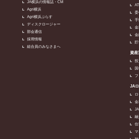
JA横浜の情報誌・CM
A
Agri横浜
委
Agri横浜ぷらす
手
ディスクロージャー
金
部会通信
金
採用情報
貯
組合員のみなさまへ
資産
投
国
フ
JA
ロ
金
J
融
住
マ