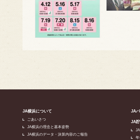
JA横浜について
JA
ごあいさつ
JA
JA横浜の理念と基本姿勢
J
JA横浜のデータ・決算内容のご報告
年