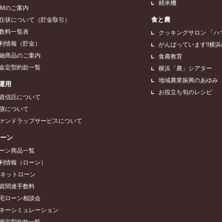
精米機
TMのご案内
食と農
任状について（貯金取引）
数料一覧表
クッキングサロン 「ハ
利情報（貯金）
がんばっています!!横
融商品のご案内
食農教育
金定型約款一覧
横浜「農」シアター
地域農業振興のあゆみ
運用
お役立ち旬のレシピ
資信託について
債について
ァンドラップサービスについて
ローン
ーン商品一覧
利情報（ローン）
Aネットローン
資関連手数料
宅ローン相談会
ネーシミュレーション