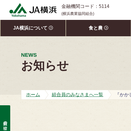
S
金融機関コード：5114
k
(横浜農業協同組合)
i
p
JA横浜について
食と農
t
o
c
o
NEWS
n
お知らせ
t
e
n
t
ホーム
組合員のみなさまへ一覧
組合員の皆様