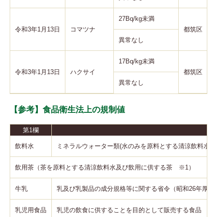
27Bq/kg未満
令和3年1月13日
コマツナ
都筑区
異常なし
17Bq/kg未満
令和3年1月13日
ハクサイ
都筑区
異常なし
【参考】食品衛生法上の規制値
第1欄
飲料水
ミネラルウォーター類(水のみを原料とする清涼飲料水)
飲用茶（茶を原料とする清涼飲料水及び飲用に供する茶 ※1）
牛乳
乳及び乳製品の成分規格等に関する省令（昭和26年厚生省
乳児用食品
乳児の飲食に供することを目的として販売する食品