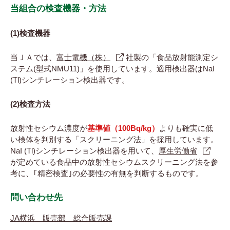
当組合の検査機器・方法
(1)検査機器
当ＪＡでは、
富士電機（株）
社製の「食品放射能測定シ
ステム(型式NMU11)」を使用しています。適用検出器はNaI
(Tl)シンチレーション検出器です。
(2)検査方法
放射性セシウム濃度が
基準値（100Bq/kg）
よりも確実に低
い検体を判別する「スクリーニング法」を採用しています。
NaI (Tl)シンチレーション検出器を用いて、
厚生労働省
が定めている食品中の放射性セシウムスクリーニング法を参
考に、｢精密検査｣の必要性の有無を判断するものです。
問い合わせ先
JA横浜 販売部 総合販売課