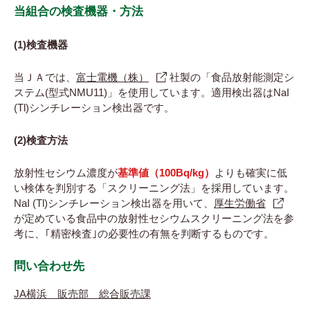
当組合の検査機器・方法
(1)検査機器
当ＪＡでは、
富士電機（株）
社製の「食品放射能測定シ
ステム(型式NMU11)」を使用しています。適用検出器はNaI
(Tl)シンチレーション検出器です。
(2)検査方法
放射性セシウム濃度が
基準値（100Bq/kg）
よりも確実に低
い検体を判別する「スクリーニング法」を採用しています。
NaI (Tl)シンチレーション検出器を用いて、
厚生労働省
が定めている食品中の放射性セシウムスクリーニング法を参
考に、｢精密検査｣の必要性の有無を判断するものです。
問い合わせ先
JA横浜 販売部 総合販売課