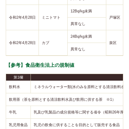
12Bq/kg未満
令和2年4月28日
ミニトマト
戸塚区
異常なし
24Bq/kg未満
令和2年4月28日
カブ
泉区
異常なし
【参考】食品衛生法上の規制値
第1欄
飲料水
ミネラルウォーター類(水のみを原料とする清涼飲料水)
飲用茶（茶を原料とする清涼飲料水及び飲用に供する茶 ※1）
牛乳
乳及び乳製品の成分規格等に関する省令（昭和26年厚生省
乳児用食品
乳児の飲食に供することを目的として販売する食品