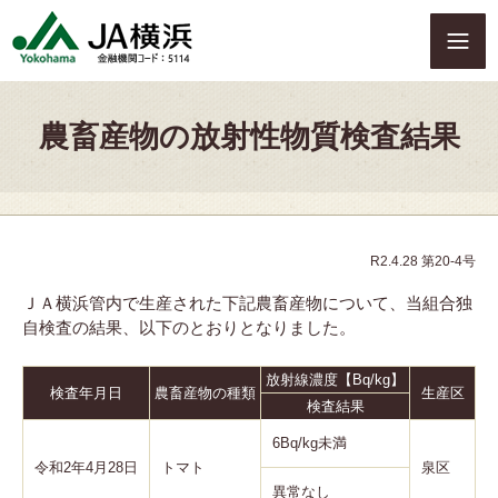
S
k
i
p
t
農畜産物の放射性物質検査結果
o
c
o
n
t
e
R2.4.28 第20-4号
n
ＪＡ横浜管内で生産された下記農畜産物について、当組合独
t
自検査の結果、以下のとおりとなりました。
放射線濃度【Bq/kg】
検査年月日
農畜産物の種類
生産区
検査結果
6Bq/kg未満
令和2年4月28日
トマト
泉区
異常なし