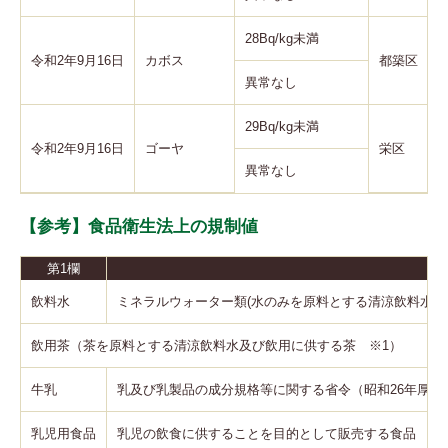
28Bq/kg未満
令和2年9月16日
カボス
都築区
異常なし
29Bq/kg未満
令和2年9月16日
ゴーヤ
栄区
異常なし
【参考】食品衛生法上の規制値
第1欄
飲料水
ミネラルウォーター類(水のみを原料とする清涼飲料水)
飲用茶（茶を原料とする清涼飲料水及び飲用に供する茶 ※1）
牛乳
乳及び乳製品の成分規格等に関する省令（昭和26年厚生省
乳児用食品
乳児の飲食に供することを目的として販売する食品