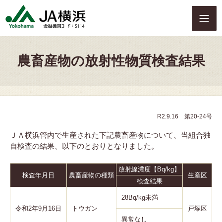
S
k
i
p
t
農畜産物の放射性物質検査結果
o
c
o
n
t
e
R2.9.16 第20-24号
n
ＪＡ横浜管内で生産された下記農畜産物について、当組合独
t
自検査の結果、以下のとおりとなりました。
放射線濃度【Bq/kg】
検査年月日
農畜産物の種類
生産区
検査結果
28Bq/kg未満
令和2年9月16日
トウガン
戸塚区
異常なし