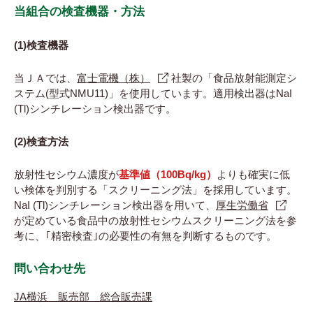
当組合の検査機器・方法
(1)検査機器
当ＪＡでは、
富士電機（株）
社製の「食品放射能測定シ
ステム(型式NMU11)」を使用しています。適用検出器はNaI
(Tl)シンチレーション検出器です。
(2)検査方法
放射性セシウム濃度が
基準値（100Bq/kg）
よりも確実に低
い検体を判別する「スクリーニング法」を採用しています。
NaI (Tl)シンチレーション検出器を用いて、
厚生労働省
が定めている食品中の放射性セシウムスクリーニング法を参
考に、｢精密検査｣の必要性の有無を判断するものです。
問い合わせ先
JA横浜 販売部 総合販売課