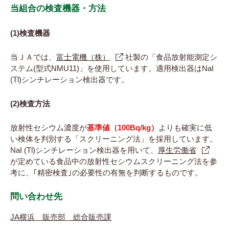
当組合の検査機器・方法
(1)検査機器
当ＪＡでは、
富士電機（株）
社製の「食品放射能測定シ
ステム(型式NMU11)」を使用しています。適用検出器はNaI
(Tl)シンチレーション検出器です。
(2)検査方法
放射性セシウム濃度が
基準値（100Bq/kg）
よりも確実に低
い検体を判別する「スクリーニング法」を採用しています。
NaI (Tl)シンチレーション検出器を用いて、
厚生労働省
が定めている食品中の放射性セシウムスクリーニング法を参
考に、｢精密検査｣の必要性の有無を判断するものです。
問い合わせ先
JA横浜 販売部 総合販売課