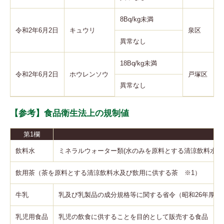
8Bq/kg未満
令和2年6月2日
キュウリ
泉区
異常なし
18Bq/kg未満
令和2年6月2日
ホウレンソウ
戸塚区
異常なし
【参考】食品衛生法上の規制値
第1欄
飲料水
ミネラルウォーター類(水のみを原料とする清涼飲料水)
飲用茶（茶を原料とする清涼飲料水及び飲用に供する茶 ※1）
牛乳
乳及び乳製品の成分規格等に関する省令（昭和26年厚生省
乳児用食品
乳児の飲食に供することを目的として販売する食品