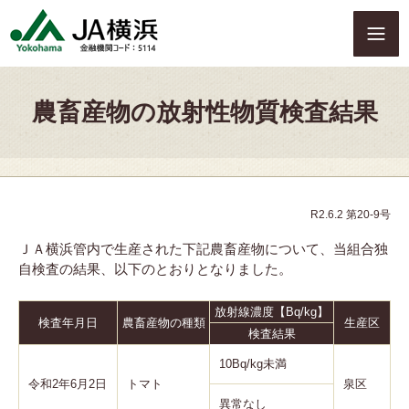
S
k
i
p
t
農畜産物の放射性物質検査結果
o
c
o
n
t
e
R2.6.2 第20-9号
n
ＪＡ横浜管内で生産された下記農畜産物について、当組合独
t
自検査の結果、以下のとおりとなりました。
放射線濃度【Bq/kg】
検査年月日
農畜産物の種類
生産区
検査結果
10Bq/kg未満
令和2年6月2日
トマト
泉区
異常なし