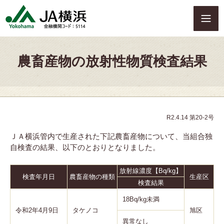
S
k
i
p
t
農畜産物の放射性物質検査結果
o
c
o
n
t
e
R2.4.14 第20-2号
n
ＪＡ横浜管内で生産された下記農畜産物について、当組合独
t
自検査の結果、以下のとおりとなりました。
放射線濃度【Bq/kg】
検査年月日
農畜産物の種類
生産区
検査結果
18Bq/kg未満
令和2年4月9日
タケノコ
旭区
異常なし