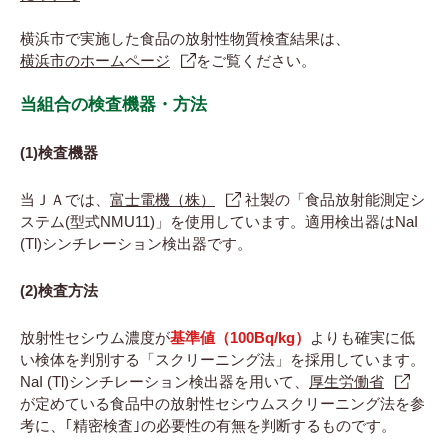
横浜市で実施した食品の放射性物質検査結果は、
横浜市のホームページ
をご覧ください。
当組合の検査機器・方法
(1)検査機器
当ＪＡでは、
富士電機（株）
社製の「食品放射能測定シ
ステム(型式NMU11)」を使用しています。適用検出器はNaI
(Tl)シンチレーション検出器です。
(2)検査方法
放射性セシウム濃度が
基準値（100Bq/kg）
よりも確実に低
い検体を判別する「スクリーニング法」を採用しています。
NaI (Tl)シンチレーション検出器を用いて、
厚生労働省
が定めている食品中の放射性セシウムスクリーニング法を参
考に、｢精密検査｣の必要性の有無を判断するものです。