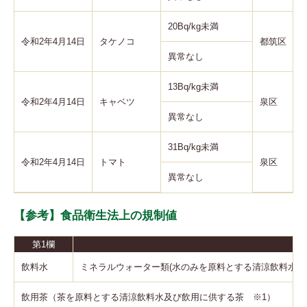
20Bq/kg未満
令和2年4月14日
タケノコ
都筑区
異常なし
13Bq/kg未満
令和2年4月14日
キャベツ
泉区
異常なし
31Bq/kg未満
令和2年4月14日
トマト
泉区
異常なし
【参考】食品衛生法上の規制値
第1欄
飲料水
ミネラルウォーター類(水のみを原料とする清涼飲料水)
飲用茶（茶を原料とする清涼飲料水及び飲用に供する茶 ※1）