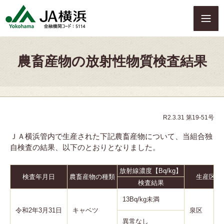
S
k
i
p
t
農畜産物の放射性物質検査結果
o
c
o
n
t
e
R2.3.31 第19-51号
n
ＪＡ横浜管内で生産された下記農畜産物について、当組合独
t
自検査の結果、以下のとおりとなりました。
放射線濃度【Bq/kg】
検査年月日
農畜産物の種類
生産区
検査結果
13Bq/kg未満
令和2年3月31日
キャベツ
泉区
異常なし