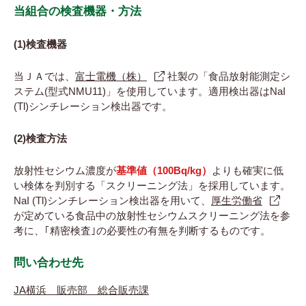
当組合の検査機器・方法
(1)検査機器
当ＪＡでは、
富士電機（株）
社製の「食品放射能測定シ
ステム(型式NMU11)」を使用しています。適用検出器はNaI
(Tl)シンチレーション検出器です。
(2)検査方法
放射性セシウム濃度が
基準値（100Bq/kg）
よりも確実に低
い検体を判別する「スクリーニング法」を採用しています。
NaI (Tl)シンチレーション検出器を用いて、
厚生労働省
が定めている食品中の放射性セシウムスクリーニング法を参
考に、｢精密検査｣の必要性の有無を判断するものです。
問い合わせ先
JA横浜 販売部 総合販売課