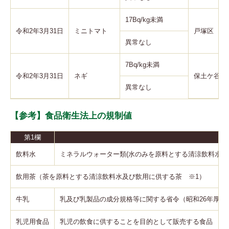
17Bq/kg未満
令和2年3月31日
ミニトマト
戸塚区
異常なし
7Bq/kg未満
令和2年3月31日
ネギ
保土ケ谷区
異常なし
【参考】食品衛生法上の規制値
第1欄
飲料水
ミネラルウォーター類(水のみを原料とする清涼飲料水)
飲用茶（茶を原料とする清涼飲料水及び飲用に供する茶 ※1）
牛乳
乳及び乳製品の成分規格等に関する省令（昭和26年厚生省
乳児用食品
乳児の飲食に供することを目的として販売する食品