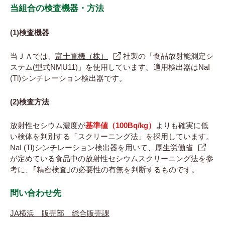
当組合の検査機器・方法
(1)検査機器
当ＪＡでは、
富士電機（株）
社製の「食品放射能測定シ
ステム(型式NMU11)」を使用しています。適用検出器はNaI
(Tl)シンチレーション検出器です。
(2)検査方法
放射性セシウム濃度が
基準値（100Bq/kg）
よりも確実に低
い検体を判別する「スクリーニング法」を採用しています。
NaI (Tl)シンチレーション検出器を用いて、
厚生労働省
が定めている食品中の放射性セシウムスクリーニング法を参
考に、｢精密検査｣の必要性の有無を判断するものです。
問い合わせ先
JA横浜 販売部 総合販売課