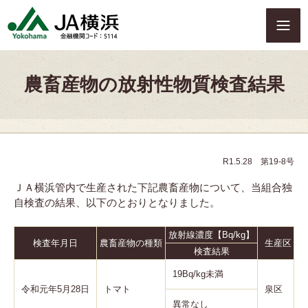
S
k
i
p
t
農畜産物の放射性物質検査結果
o
c
o
n
t
e
R1.5.28 第19-8号
n
ＪＡ横浜管内で生産された下記農畜産物について、当組合独
t
自検査の結果、以下のとおりとなりました。
放射線濃度【Bq/kg】
検査年月日
農畜産物の種類
生産区
検査結果
19Bq/kg未満
令和元年5月28日
トマト
泉区
異常なし