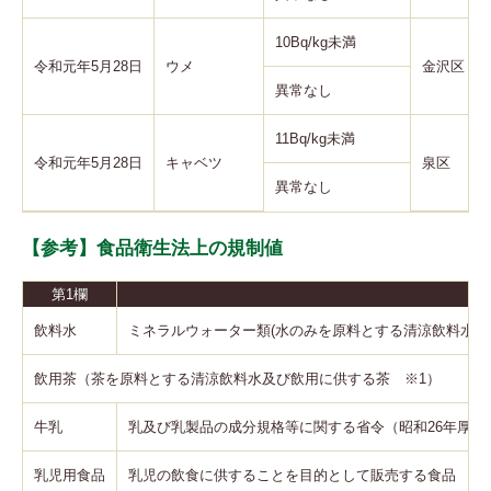
10Bq/kg未満
令和元年5月28日
ウメ
金沢区
異常なし
11Bq/kg未満
令和元年5月28日
キャベツ
泉区
異常なし
【参考】食品衛生法上の規制値
第1欄
飲料水
ミネラルウォーター類(水のみを原料とする清涼飲料水)
飲用茶（茶を原料とする清涼飲料水及び飲用に供する茶 ※1）
牛乳
乳及び乳製品の成分規格等に関する省令（昭和26年厚生省
乳児用食品
乳児の飲食に供することを目的として販売する食品