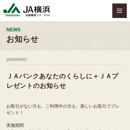
S
k
i
p
t
NEWS
o
お知らせ
c
o
n
2026/04/01
t
e
n
ＪＡバンクあなたのくらしに＋ＪＡプ
t
レゼントのお知らせ
お取引がない方も、ご利用中の方も、新しいお取引でプレ
ゼント！
実施期間