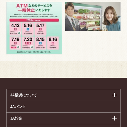
JA横浜について
JAバンク
JA貯金