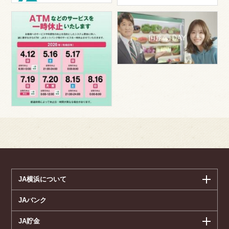
JA横浜について
JAバンク
JA貯金