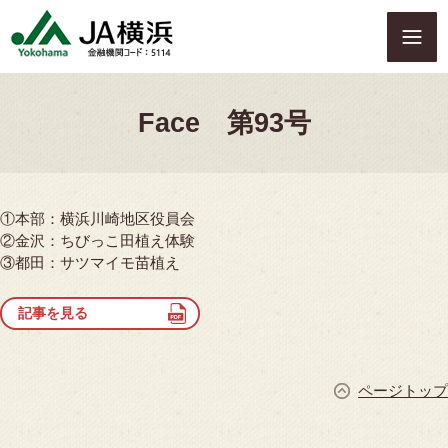
S
k
i
p
t
Face 第93号
o
c
o
n
t
①本部：横浜川崎地区役員会
e
②金沢：ちびっこ田植え体験
n
③都田：サツマイモ苗植え
t
記事を見る
ページトップ