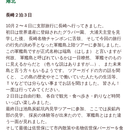
港北
長崎２泊３日
10月２〜４日に支部旅行に長崎へ行ってきました。
初日は世界遺産に登録されたグラバー園、 大浦天主堂を見
学した後、 長崎名物チャンポンに舌鼓、 そして今回の旅行
の行先の決め手となった軍艦島上陸ツアーに参加しました。
この軍艦島ですが正式名称は端島 （はしま） と言いますが
何故、 軍艦島と呼ばれているかは一目瞭然、 軍艦そのもの
に見えるからだと （色々な説はありますが…）、 また未来
島と言う方々もいるようです。 ツアーガイドの方の話を聞
くと、 この島の歴史やそこで働いていた人たちの生活等、
ＴＶなどでは分らない事までお話を聞けました。 皆さん！
一度は行ってみてください。
２日目は自由行動、 各自で観光・食べ歩き・釣りなど時間
いっぱい楽しみました。
最終日は池島炭鉱坑内見学ツアーに参加、 ここでは炭鉱内
部の見学、 採炭の体験等が出来たので、 軍艦島とはまた違
う一面が見れました。
そして最後は佐世保にて市内散策や名物佐世保バーガーを食