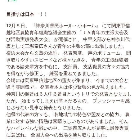
目指すは日本一！！
12月５日、 『神奈川県民ホール・小ホール』 にて関東甲信
越地区農協青年組織協議会主催の 「ＪＡ青年の主張大会及
び活動実績発表大会」 が開催され、 中里支部から神奈川代
表として三堀泰広さんが青年の主張の部に出場しました。
横浜大会から文章の添削、 発表態度、 声のボリューム、 聞
き取りやすいスピードなど様々な点を、 青年の主張経験者
である諸先輩方を中心に、 支部員、 支店職員の方々の協力
を得ながら修正し、 練習を重ねてきました。
会場には関東甲信越地区の盟友が集まり、 今までの大会と
違う雰囲気で、 発表者本人は多少緊張の色が見えました。
神奈川の順番は６人中６番目というトリでの発表となりまし
たが、 始まってしまえば堂々たるもの。 プレッシャーを感
じさせない見事な発表となりました。
他県の代表の方々も、 各地域での特色や盟友との協力、 農
業に対する強い情熱は素晴らしいものがありました。 そん
なハイレベルな戦いの中、 三堀泰広さんが見事に最優秀賞
に選ばれ、 全国大会への出場を勝ち取りました。