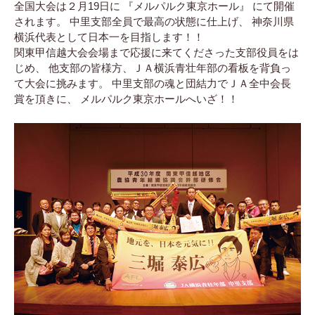
全国大会は２月19日に 『メルパルク東京ホール』 にて開催
されます。 中里支部全員で最高の状態に仕上げ、 神奈川県
横浜代表として日本一を目指します！！
関東甲信越大会会場まで応援に来てくださった支部役員をは
じめ、 他支部の皆様方、ＪＡ横浜青壮年部の看板を背負っ
て大会に挑みます。 中里支部の魂と団結力でＪＡ全中会長
賞を頂きに、 メルパルク東京ホールへいざ！！