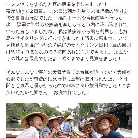
ーメン巡りをするなど夜の博多を楽しみました！
夜が明けて２日目。 この日は朝から帰りの飛行機の時間ま
で各自自由行動でした。 福岡ドームや博物館等へ行った
者、 福岡の街並みや娯楽を楽しもうと市内に吸い込まれて
いった者もいましたね。 私は博多港から船を利用して志賀
島へサイクリングに行ってきました！晴天に恵まれ、 とて
も快適な気温だったので絶好のサイクリング日和！島の周囲
は約10キロほどなので３時間あれば１周できます。 頂上か
らの眺めは最高でしたよ！遠くまでよく見渡せました！！
そんなこんなで事前の天気予報では台風が迫っていて天候が
心配でしたが奇跡的に旅行中に直撃は避けられた上、 ２日
間とも気温も暖かかったので非常に良い旅日和でした！ご参
加いただいた皆さん、 お疲れ様でした！