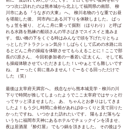
つつ次に訪れたのは熊本城から北上して福岡県の南部、 柳
川市にある 『うなぎの大東』 へ。 柳川名物のうな重でお昼
を堪能した後、 同市内にある川下りを体験しました。 ばっ
ちょ笠を被り、 どんこ舟に乗って掘割 （ほりわり） と呼ば
れる水路を熟練の船頭さんの竿さばきでスイスイと進みま
す。 低い橋の下をくぐる時はみんなで頭を下げたりとちょ
っとしたアトラクション気分！しばらくして広めの水路に出
るとどんこ舟の操縦を体験させてもらえることに！ここで部
長の原さん、 今回初参加者の一番若い正太くん、 そして私
も操縦体験させていただきました！いやぁとても難しいです
ね、 まーったく前に進みません！ぐーるぐる回っただけで
した （笑）
最後は太宰府天満宮へ。 残念ながら熊本城見学・柳川の川
下りで時間が推してしまったようでここ太宰府ではサッと行
ってサッと済ませました。 あ、 ちゃんとお参りはしてきま
したよ！もう少し時間に余裕があればゆっくりと見て回りた
かったですね。 いつかまた訪れたいです。 陽もまだ落ちな
いうちに福岡市天神にあるホテルでチェックインを済ませ、
夜は居酒屋 『酔灯屋』 でもつ鍋を頂きました。 その後はラ