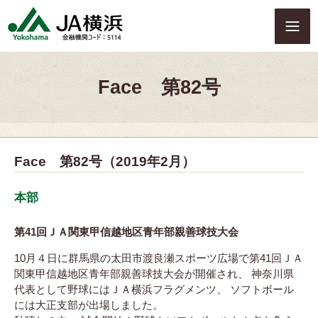
S
k
i
p
t
Face 第82号
o
c
o
n
t
Face 第82号（2019年2月）
e
n
t
本部
第41回ＪＡ関東甲信越地区青年部親善球技大会
10月４日に群馬県の太田市渡良瀬スポーツ広場で第41回ＪＡ
関東甲信越地区青年部親善球技大会が開催され、 神奈川県
代表として野球にはＪＡ横浜フラグメンツ、 ソフトボール
には大正支部が出場しました。