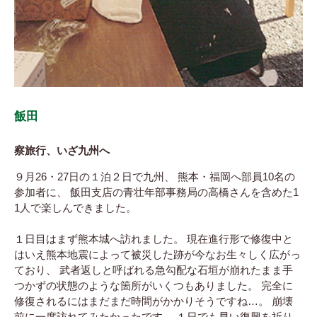
飯田
察旅行、いざ九州へ
９月26・27日の１泊２日で九州、 熊本・福岡へ部員10名の
参加者に、 飯田支店の青壮年部事務局の高橋さんを含めた1
1人で楽しんできました。
１日目はまず熊本城へ訪れました。 現在進行形で修復中と
はいえ熊本地震によって被災した跡が今なお生々しく広がっ
ており、 武者返しと呼ばれる急勾配な石垣が崩れたまま手
つかずの状態のような箇所がいくつもありました。 完全に
修復されるにはまだまだ時間がかかりそうですね…。 崩壊
前に一度訪れてみたかったです。 １日でも早い復興を祈り