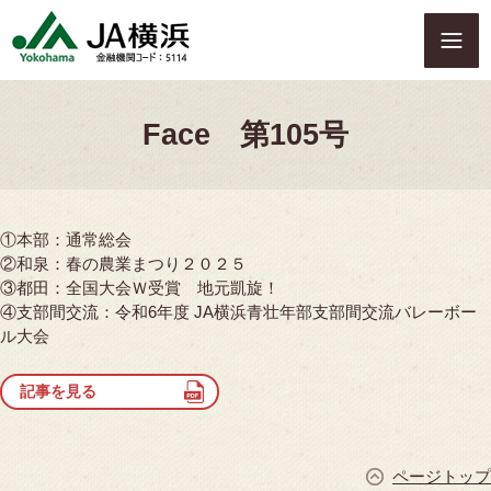
S
k
i
p
t
Face 第105号
o
c
o
n
t
①本部：通常総会
e
②和泉：春の農業まつり２０２５
n
③都田：全国大会Ｗ受賞 地元凱旋！
t
④支部間交流：令和6年度 JA横浜青壮年部支部間交流バレーボー
ル大会
記事を見る
ページトップ