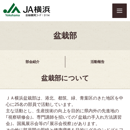
S
k
i
p
t
盆栽部
o
c
o
n
t
部会紹介
活動報告
e
n
盆栽部について
t
ＪＡ横浜盆栽部は、港北、都筑、緑、青葉区のきた地区を中
心に25名の部員で活動しています。
主な活動とし、生産技術の向上を目的に県内外の先進地の
｢視察研修会｣、専門講師を招いての｢盆栽の手入れ方法講習
会｣、国風展示会等の｢展示会視察｣があります。
その他に部員間の親睦と健康増進を目的にグラウンドゴルフ