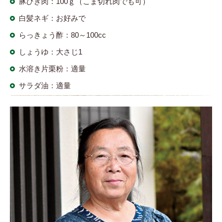
豚ひき肉：100ｇ（こま切れ肉でも可）
白髪ネギ：お好みで
らっきょう酢：80～100cc
しょうゆ：大さじ1
水溶き片栗粉：適量
サラダ油：適量