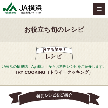
S
k
i
p
t
お役立ち旬のレシピ
o
c
o
n
t
e
n
t
JA横浜の情報誌「Agri横浜」からお料理レシピをご紹介します。
TRY COOKING（トライ・クッキング）