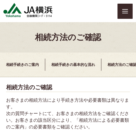
S
k
i
p
t
相続方法のご確認
o
c
o
n
t
相続手続きのご案内
相続手続きの基本的な流れ
相続方法のご確
e
n
t
相続方法のご確認
お客さまの相続方法により手続き方法や必要書類は異なりま
す。
次の質問チャートにて、お客さまの相続方法をご確認くださ
い。お客さまの該当区分により、「相続方法による必要書類
のご案内」の必要書類をご確認ください。