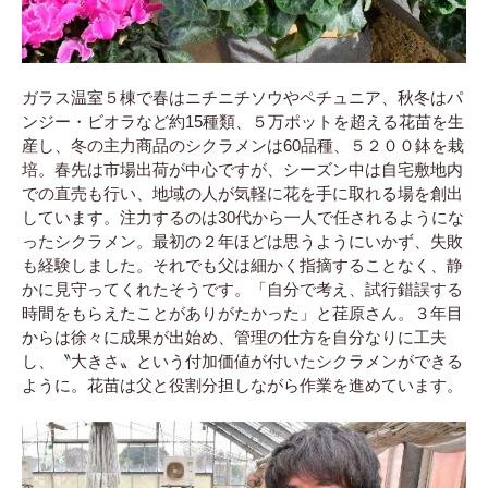
ガラス温室５棟で春はニチニチソウやペチュニア、秋冬はパ
ンジー・ビオラなど約15種類、５万ポットを超える花苗を生
産し、冬の主力商品のシクラメンは60品種、５２００鉢を栽
培。春先は市場出荷が中心ですが、シーズン中は自宅敷地内
での直売も行い、地域の人が気軽に花を手に取れる場を創出
しています。注力するのは30代から一人で任されるようにな
ったシクラメン。最初の２年ほどは思うようにいかず、失敗
も経験しました。それでも父は細かく指摘することなく、静
かに見守ってくれたそうです。「自分で考え、試行錯誤する
時間をもらえたことがありがたかった」と荏原さん。３年目
からは徐々に成果が出始め、管理の仕方を自分なりに工夫
し、〝大きさ〟という付加価値が付いたシクラメンができる
ように。花苗は父と役割分担しながら作業を進めています。