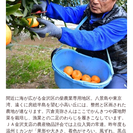
間近に海が広がる金沢区の柴農業専用地区。八景島や東京
湾、遠くに房総半島を望む小高い丘には、整然と区画された
農地が連なります。宍倉克弥さんはここでかんきつや露地野
菜を栽培し、漁業との二足のわらじを履きこなしています。
ＪＡ金沢支店の農産物品評会では上位入賞の常連。昨年度も
温州ミカンが「果形や大きさ、着色がそろい、風ずれ、黒点