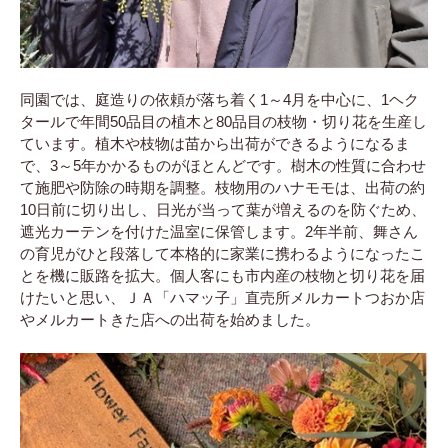
同園では、庭造りの依頼が落ち着く1～4月を中心に、1ヘク
タールで年間50品目の植木と80品目の枝物・切り花を生産し
ています。植木や枝物は苗から出荷ができるようになるま
で、3～5年かかるものがほとんどです。樹木の性質に合わせ
て施肥や防除の時期を調整。枝物用のハナモモは、出荷の約
10日前に切り出し、日光が当って葉が増えるのを防ぐため、
遮光カーテンを付けた温室に保管します。2年半前、舞さん
の育児がひと段落して本格的に家業に携わるようになったこ
とを機に販路を拡大。個人客にも市内産の枝物と切り花を届
けたいと思い、ＪＡ「ハマッ子」直売所メルカートつおか店
やメルカートきた店への出荷を始めました。