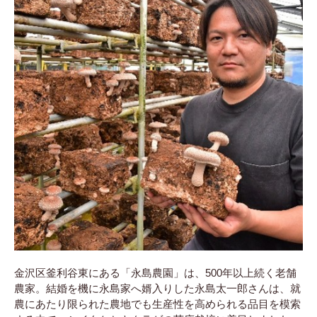
金沢区釜利谷東にある「永島農園」は、500年以上続く老舗
農家。結婚を機に永島家へ婿入りした永島太一郎さんは、就
農にあたり限られた農地でも生産性を高められる品目を模索