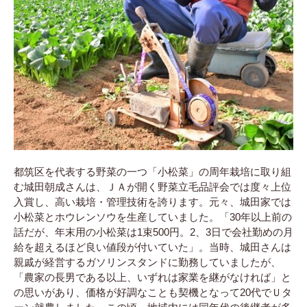
都筑区を代表する野菜の一つ「小松菜」の周年栽培に取り組
む城田朝成さんは、ＪＡが開く野菜立毛品評会では度々上位
入賞し、高い栽培・管理技術を誇ります。元々、城田家では
小松菜とホウレンソウを生産していました。「30年以上前の
話だが、年末用の小松菜は1束500円。2、3日で会社勤めの月
給を超えるほど良い値段が付いていた」。当時、城田さんは
親戚が経営するガソリンスタンドに勤務していましたが、
「農家の長男である以上、いずれは家業を継がなければ」と
の思いがあり、価格が好調なことも契機となって20代でＵタ