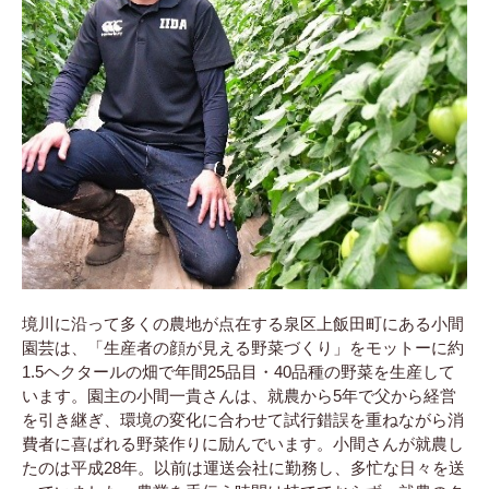
境川に沿って多くの農地が点在する泉区上飯田町にある小間
園芸は、「生産者の顔が見える野菜づくり」をモットーに約
1.5ヘクタールの畑で年間25品目・40品種の野菜を生産して
います。園主の小間一貴さんは、就農から5年で父から経営
を引き継ぎ、環境の変化に合わせて試行錯誤を重ねながら消
費者に喜ばれる野菜作りに励んでいます。小間さんが就農し
たのは平成28年。以前は運送会社に勤務し、多忙な日々を送