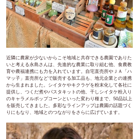
近隣に農家が少ないからこそ地域と共存できる農園でありた
いと考える永島さんは、先進的な農業に取り組む他、食農教
育や農福連携にも力を入れています。自宅直売所やＪＡ「ハ
マッ子」直売所などで販売する加工品も、地元企業との連携
から生まれました。シイタケやキクラゲを粉末化して各社に
提供し、つくだ煮やパスタキットの他、干しシイタケ粉入り
のキャラメルポップコーンといった変わり種まで、50品以上
を販売してきました。多彩なラインアップは農園の話題づく
りにもなり、地域とのつながりをさらに広げています。