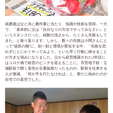
就農後は父と共に農作業に当たり、知識や技術を習得。一方
で、「基本的に父は『自分なりの方法でやってみなさい』と
いうスタンスだった。経験の浅さから、たくさん失敗もして
きた」と振り返ります。しかし、数々の失敗は小間さんにと
って“成長の糧”に。刻一刻と環境が変化する中、「失敗を恐
れずにとにかくやってみよう」といち早く行動に移せること
が大きな強みになりました。父から経営移譲された1年目に
はコロナ禍で経営のピンチを迎えることに。市営地下鉄・立
場駅前で開く直売が主要販路だったものの、駅前を往来する
人が激減。「何か手を打たなければ」と、新たに始めたのが
自宅での直売でした。