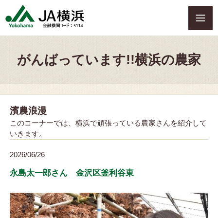
S
k
i
p
t
がんばっています!!横浜の農家
o
c
o
n
t
濱農浪漫
e
n
このコーナーでは、横浜で頑張っている農家さんを紹介して
t
いきます。
2026/06/26
永島太一郎さん 金沢区釜利谷東