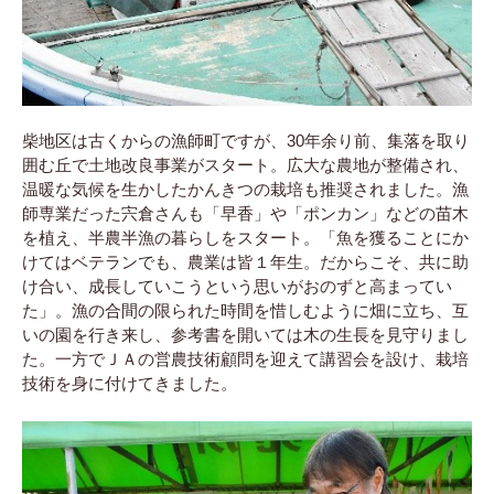
柴地区は古くからの漁師町ですが、30年余り前、集落を取り
囲む丘で土地改良事業がスタート。広大な農地が整備され、
温暖な気候を生かしたかんきつの栽培も推奨されました。漁
師専業だった宍倉さんも「早香」や「ポンカン」などの苗木
を植え、半農半漁の暮らしをスタート。「魚を獲ることにか
けてはベテランでも、農業は皆１年生。だからこそ、共に助
け合い、成長していこうという思いがおのずと高まってい
た」。漁の合間の限られた時間を惜しむように畑に立ち、互
いの園を行き来し、参考書を開いては木の生長を見守りまし
た。一方でＪＡの営農技術顧問を迎えて講習会を設け、栽培
技術を身に付けてきました。