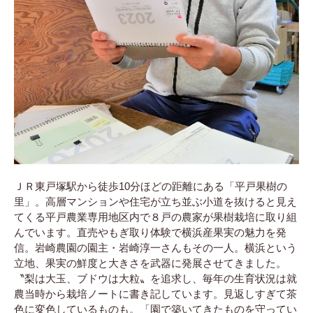
ＪＲ東戸塚駅から徒歩10分ほどの距離にある「平戸果樹の
里」。高層マンションや住宅が立ち並ぶ小道を抜けると見え
てくる平戸農業専用地区内で８戸の農家が果樹栽培に取り組
んでいます。直売やもぎ取り体験で横浜産果実の魅力を発
信。岩崎農園の園主・岩崎淳一さんもその一人。横浜という
立地、果実の鮮度と大きさを武器に発展させてきました。
〝梨は大玉、ブドウは大粒〟を追求し、毎年の生育状況は就
農当時から栽培ノートに書き記しています。見返しすぎて茶
色に変色しているものも。「園で築いてきたものを守ってい