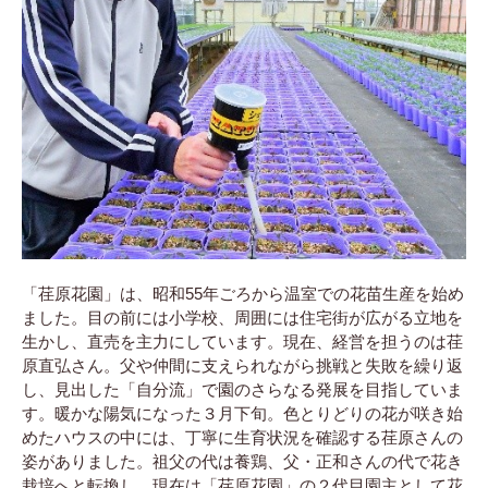
「荏原花園」は、昭和55年ごろから温室での花苗生産を始め
ました。目の前には小学校、周囲には住宅街が広がる立地を
生かし、直売を主力にしています。現在、経営を担うのは荏
原直弘さん。父や仲間に支えられながら挑戦と失敗を繰り返
し、見出した「自分流」で園のさらなる発展を目指していま
す。暖かな陽気になった３月下旬。色とりどりの花が咲き始
めたハウスの中には、丁寧に生育状況を確認する荏原さんの
姿がありました。祖父の代は養鶏、父・正和さんの代で花き
栽培へと転換し、現在は「荏原花園」の２代目園主として花