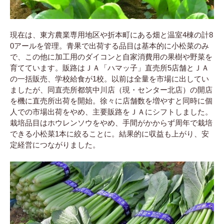
現在は、東方農業専用地区や折本町にある畑と温室4棟の計8
0アールを管理。青果で出荷する品目は基本的に小松菜のみ
で、この他に加工用のダイコンと自家消費用の果樹や野菜を
育てています。販路はＪＡ「ハマッ子」直売所5店舗とＪＡ
の一括販売、学校給食が1校。以前は全量を市場に出してい
ましたが、同直売所都筑中川店（現・センター北店）の開店
を機に直売所出荷を開始。徐々に店舗数を増やすと同時に個
人での市場出荷をやめ、主要販路をＪＡにシフトしました。
栽培品目はホウレンソウをやめ、手間がかからず周年で栽培
できる小松菜1本に絞ることに。結果的に収益も上がり、安
定経営につながりました。