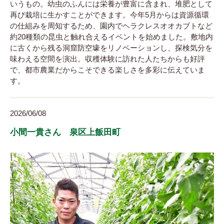
いうもの。幼虫のふんには栄養が豊富に含まれ、堆肥として
再び栽培に生かすことができます。今年5月からは資源循環
の仕組みを周知するため、園内でヘラクレスオオカブトなど
約20種類の昆虫と触れ合えるイベントを始めました。敷地内
に古くから残る洞窟防空壕をリノベーションし、探検気分を
味わえる空間を演出。収穫体験に訪れた人たちからも好評
で、都市農業だからこそできる楽しさを多彩に伝えていま
す。
2026/06/08
小間一貴さん 泉区上飯田町