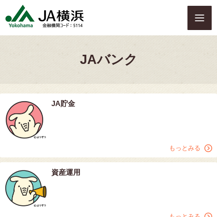
S
k
i
p
t
JAバンク
o
c
o
n
t
JA貯金
e
n
t
もっとみる
資産運用
もっとみる