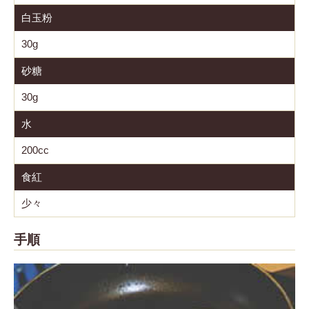
白玉粉
30g
砂糖
30g
水
200cc
食紅
少々
手順