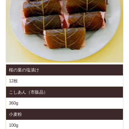
桜の葉の塩漬け
12枚
こしあん（市販品）
360g
小麦粉
100g