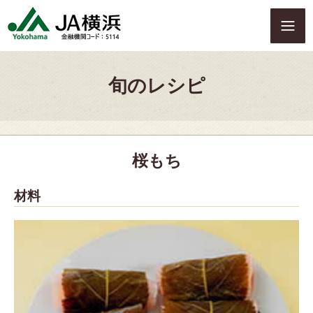
S
k
i
p
t
旬のレシピ
o
c
o
n
t
桜もち
e
n
t
材料