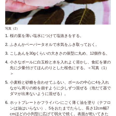
写真（2）
桜の葉を薄い塩水につけて塩抜きをする。
ふきんかペーパータオルで水気をふき取っておく。
こしあんを30gくらいの大きさの俵型に丸め、12個作る。
小さなボールに白玉粉と水を入れよく溶かし、食紅を箸の
先に少量付けてほんのりとした桜色にする。＜写真（1）
＞
小麦粉と砂糖を合わせてふるい、ボールの中心に4を入れ
ながら周りの粉を崩すように少しずつ混ぜる（泡だて器で
ダマが出来ないように混ぜる）。
ホットプレートかフライパンにごく薄く油を塗り（テフロ
ンは油はいらない）、5をおたまでたらし、長さ12cm幅7
cmほどの小判型に広げて弱火で焼く。表面が乾いてきた