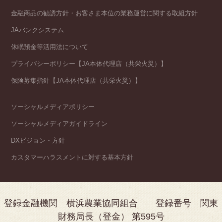
金融商品の勧誘方針・お客さま本位の業務運営に関する取組方針
JAバンクシステム
休眠預金等活用法について
プライバシーポリシー【JA本体代理店（共栄火災）】
保険募集指針【JA本体代理店（共栄火災）】
ソーシャルメディアポリシー
ソーシャルメディアガイドライン
DXビジョン・方針
カスタマーハラスメントに対する基本方針
登録金融機関 横浜農業協同組合 登録番号 関東
財務局長（登金） 第595号