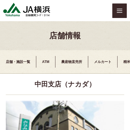
S
k
i
p
t
店舗情報
o
c
o
n
t
店舗・施設一覧
ATM
農産物直売所
メルカート
精
e
n
t
中田支店（ナカダ）