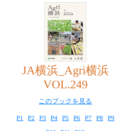
JA横浜_Agri横浜
VOL.249
このブックを見る
P1
P2
P3
P4
P5
P6
P7
P8
P9