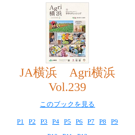
JA横浜 Agri横浜
Vol.239
このブックを見る
P1
P2
P3
P4
P5
P6
P7
P8
P9