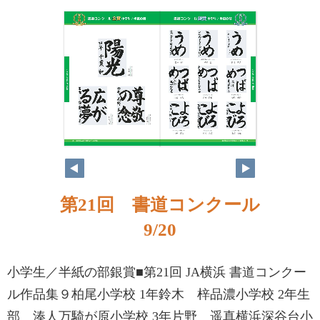
第21回 書道コンクール
9/20
小学生／半紙の部銀賞■第21回 JA横浜 書道コンクー
ル作品集９柏尾小学校 1年鈴木 梓品濃小学校 2年生
部 湊人万騎が原小学校 3年片野 遥真横浜深谷台小