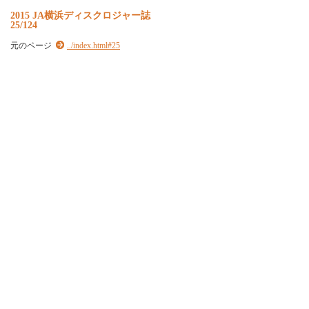
2
0
1
5
J
A
横
浜
デ
ィ
ス
ク
ロ
ジ
ャ
ー
誌
25/124
元のページ
../index.html#25